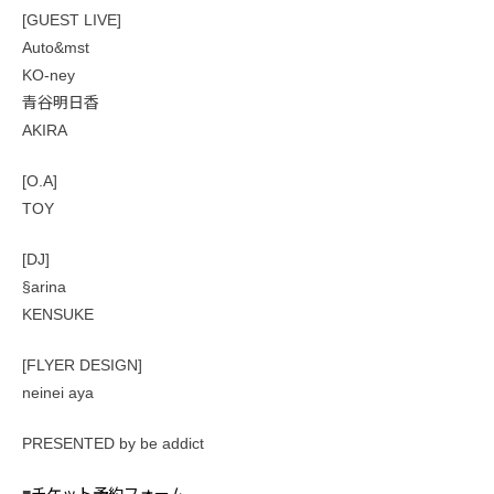
[GUEST LIVE]
Auto&mst
KO-ney
青谷明日香
AKIRA
[O.A]
TOY
[DJ]
§arina
KENSUKE
[FLYER DESIGN]
neinei aya
PRESENTED by be addict