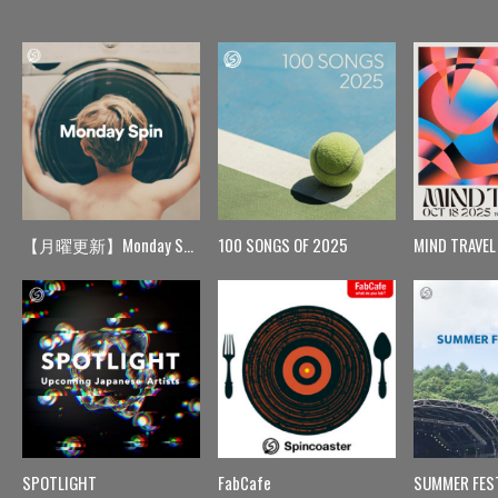
【月曜更新】Monday Spin
100 SONGS OF 2025
MIND TRAVEL
SPOTLIGHT
FabCafe
SUMMER FES