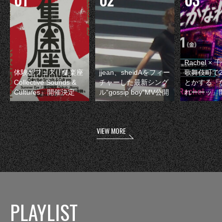
Rachel 
体験型フェス『集楽座
jjean、sheidAをフィー
歌舞伎町で
Collective Sounds &
チャーした最新シング
とかする『
Cultures』開催決定
ル“gossip boy”MV公開
れーーッ』
VIEW MORE
PLAYLIST