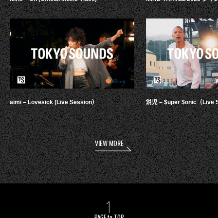
aimi – Lovesick (Live Session）
鋭児 – $uper $onic（Live 
VIEW MORE
PAGE to TOP