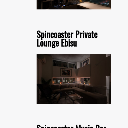
Spincoaster Private
Lounge Ebisu