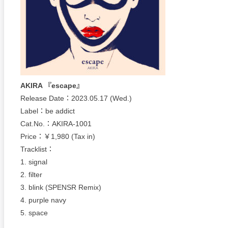
AKIRA 『escape』
Release Date：2023.05.17 (Wed.)
Label：be addict
Cat.No.：AKIRA-1001
Price：￥1,980 (Tax in)
Tracklist：
1. signal
2. filter
3. blink (SPENSR Remix)
4. purple navy
5. space