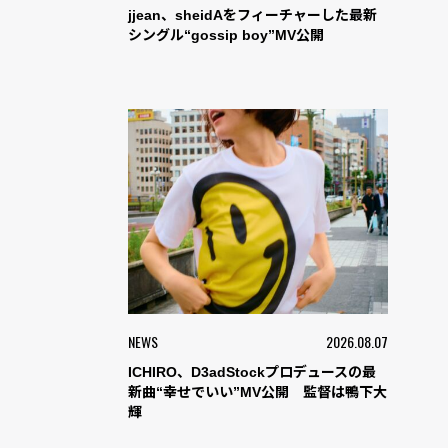
jjean、sheidAをフィーチャーした最新
シングル“gossip boy”MV公開
NEWS
2026.08.07
ICHIRO、D3adStockプロデュースの最
新曲“幸せでいい”MV公開 監督は鴨下大
輝