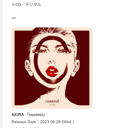
※CD／デジタル
==
AKIRA 『control』
Release Date：2023.06.28 (Wed.)