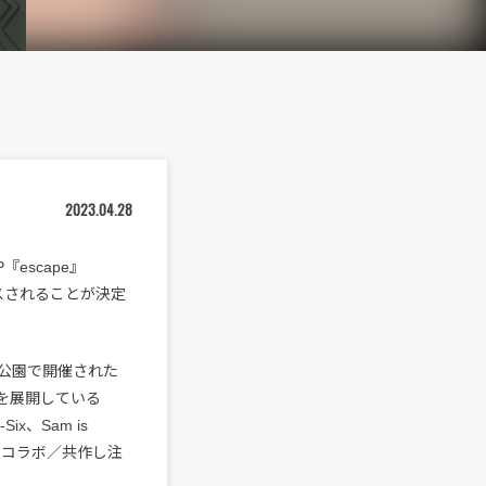
2023.04.28
escape』
ースされることが決定
木公園で開催された
動を展開している
ix、Sam is
面々とコラボ／共作し注