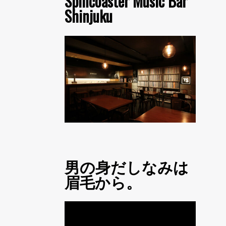
Spincoaster Music Bar
Shinjuku
男の身だしなみは
眉毛から。