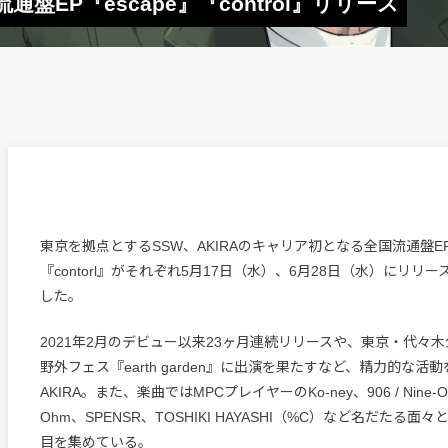
盤EP『escape』『control』リリース
東京を拠点とするSSW、AKIRAのキャリア初となる全国流通盤EP『
『contorl』がそれぞれ5月17日（水）、6月28日（水）にリリ
した。
2021年2月のデビュー以来23ヶ月連続リリースや、東京・代々
野外フェス『earth garden』に出演を果たすなど、精力的な活
AKIRA。また、楽曲ではMPCプレイヤーのKo-ney、906 / Nine-O-S
Ohm、SPENSR、TOSHIKI HAYASHI（%C）など名だたる
目を集めている。