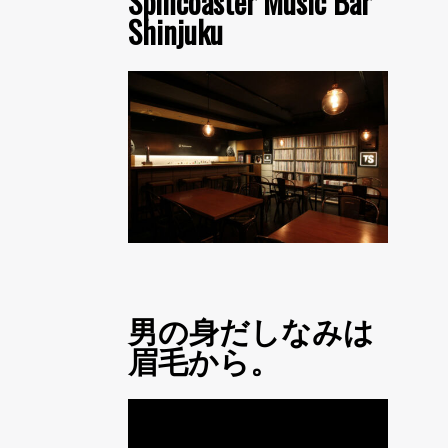
Spincoaster Music Bar
Shinjuku
男の身だしなみは
眉毛から。