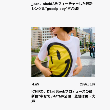
jjean、sheidAをフィーチャーした最新
シングル“gossip boy”MV公開
NEWS
2026.08.07
ICHIRO、D3adStockプロデュースの最
新曲“幸せでいい”MV公開 監督は鴨下大
輝