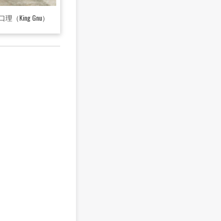
King Gnu）