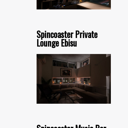
Spincoaster Private
Lounge Ebisu