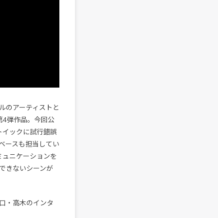
ルのアーティストと
第4弾作品。今回公
トイックに試行錯誤
ベースも担当してい
ミュニケーションを
できないシーンが
口・高木のインタ