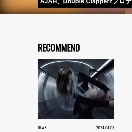
AJAH、Double Clapperzプロデ
RECOMMEND
NEWS
2024.04.03