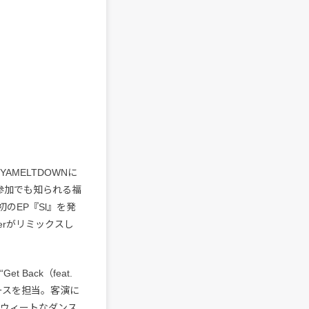
UYAMELTDOWNに
の参加でも知られる福
のEP『Sl』を発
terがリミックスし
 Back（feat.
ースを担当。客演に
スウィートなダンス