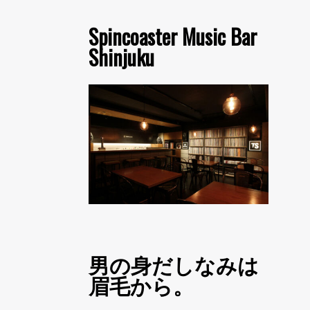
Spincoaster Music Bar
Shinjuku
男の身だしなみは
眉毛から。