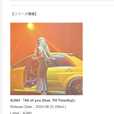
【リリース情報】
AJAH 『All of you (feat. YH Timothy)』
Release Date：2024.08.21 (Wed.)
Label：AJAH