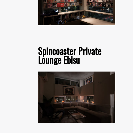
Spincoaster Private
Lounge Ebisu