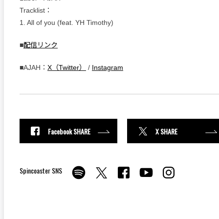
Tracklist：
1. All of you (feat. YH Timothy)
■
配信リンク
■AJAH：
X（Twitter）
/
Instagram
Facebook SHARE
X SHARE
Spincoaster SNS