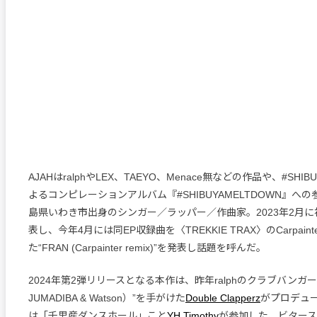
AJAHはralphやLEX、TAEYO、Menace無などの作品や、#SHIB
よるコンピレーションアルバム『#SHIBUYAMELTDOWN』へ
島県いわき市出身のシンガー／ラッパー／作曲家。2023年2月に初
表し、今年4月には同EP収録曲を〈TREKKIE TRAX〉のCarpain
た“FRAN (Carpainter remix)”を発表し話題を呼んだ。
2024年第2弾リリースとなる本作は、昨年ralphのクラブバンガー“Get
JUMADIBA & Watson）”を手がけた
Double Clapperz
がプロデュ
は「千里産ダンスホール」こと
YH Timothy
が参加した、ビター