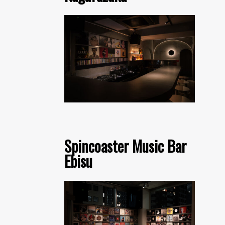
Spincoaster Music Bar
Ebisu