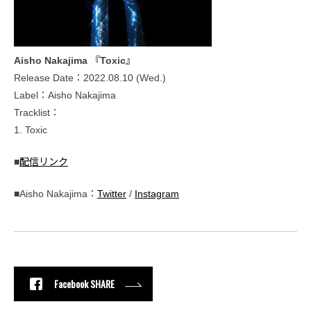
Aisho Nakajima 『Toxic』
Release Date：2022.08.10 (Wed.)
Label：Aisho Nakajima
Tracklist：
1. Toxic
■
配信リンク
■Aisho Nakajima：
Twitter
/
Instagram
Facebook SHARE