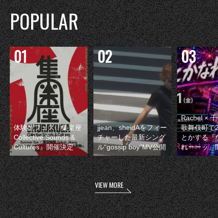
POPULAR
Rachel 
体験型フェス『集楽座
jjean、sheidAをフィー
歌舞伎町で
Collective Sounds &
チャーした最新シング
とかする『
Cultures』開催決定
ル“gossip boy”MV公開
れーーッ』
VIEW MORE