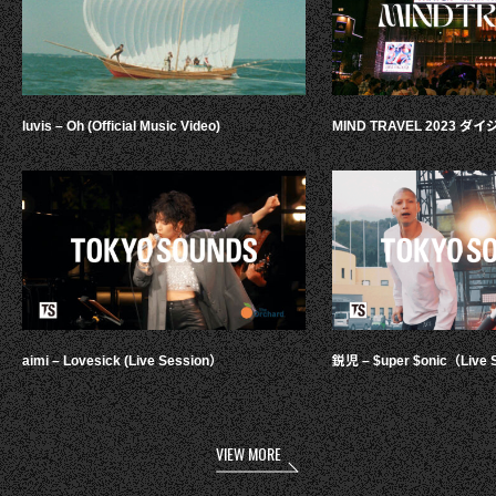
luvis – Oh (Official Music Video)
MIND TRAVEL 2023 
aimi – Lovesick (Live Session）
鋭児 – $uper $onic（Live 
VIEW MORE