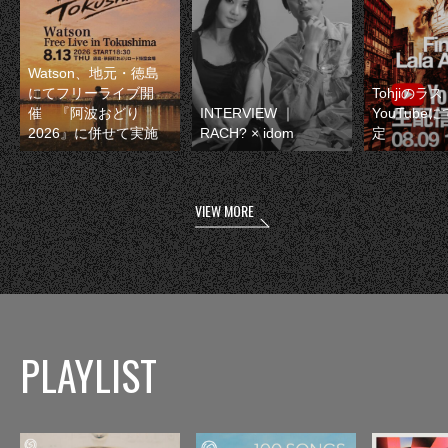
Watson、地元・徳島
にてフリーライブ開
Tohjiのラ
催 『阿波おどり
INTERVIEW ｜
YouTube
2026』に併せて実施
RACH? × idom
定
VIEW MORE
PLAYLIST