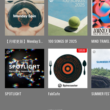
【月曜更新】Monday Spin
100 SONGS OF 2025
MIND TRAVEL
SPOTLIGHT
FabCafe
SUMMER FES