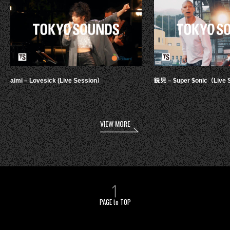
aimi – Lovesick (Live Session）
鋭児 – $uper $onic（Live 
VIEW MORE
PAGE to TOP