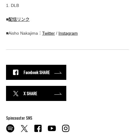
1. DLB
■
配信リンク
■Aisho Nakajima：
Twitter
/
Instagram
Facebook SHARE
X SHARE
Spincoaster SNS