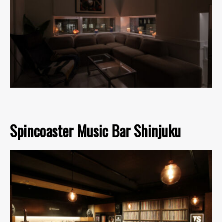
Spincoaster Music Bar Shinjuku