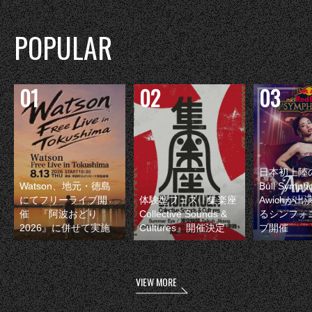
POPULAR
日本初上陸の
Watson、地元・徳島
Bull Symp
にてフリーライブ開
体験型フェス『集楽座
Awichが
催 『阿波おどり
Collective Sounds &
るシンフォ
2026』に併せて実施
Cultures』開催決定
ブ開催
VIEW MORE