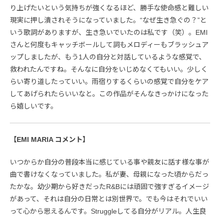
り上げたいという気持ちが強くなるほど、勝手な使命感と難しい
現実に押し潰されそうになっていました。“なぜ生き急ぐの？”と
いう歌詞がありますが、生き急いでいたのは私です（笑）。EMI
さんと何度もキャッチボールして詞もメロディーもブラッシュア
ップしましたが、もう1人の自分と対話しているような感覚で、
救われたんですね。そんなに自分をいじめなくてもいい。少しく
らい寄り道したっていい。雨宿りするくらいの感覚で自分をケア
してあげられたらいいなと。この作品がそんなきっかけになった
ら嬉しいです。
【EMI MARIA コメント】
いつからか自分の普段本当に感じている事や親友に話す様な事が
曲で書けなくなっていました。私が妻、母親になった頃からだっ
たかな。幼少期から好きだったR&Bには頑固で強すぎるイメージ
があって、それは自分の日常とは別世界で。でも今はそれでいい
って心から思えるんです。Struggleしてる自分がリアル。人生良