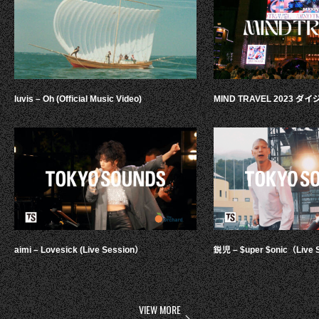
luvis – Oh (Official Music Video)
MIND TRAVEL 2023 
aimi – Lovesick (Live Session）
鋭児 – $uper $onic（Live 
VIEW MORE