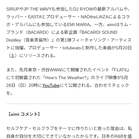
SIRUPやJP THE WAVYも参加したDJ RYOWの最新アルバムや、
ラッパー・EASTAとプロデューサー・NAOtheLAIZAによるコラ
ボ・アルバムにも参加しているEMI MARIA。一方、aimiはラム・
ブランド〈BACARDI〉による新企画『BACARDI SOUND
Distilley（音楽蒸留所）』の第1弾フィーチャリング・アーティス
トに抜擢。プロデューサー・tofubeatsと制作した楽曲が5月20日
（土）にリリースされる。
また、先月東京・渋谷WWWにて開催されたイベント『FLAT6』
にて初披露された「How’s The Weather?」のライブ映像が5月
28日（日）20時に
YouTube
にて公開される。合わせてチェック
を。
【aimi コメント】
セルフケア・セルフラブをテーマに作りたいと思った理由は、私
自身が自分を大切にできていなかったからです。日本のR&Bを盛