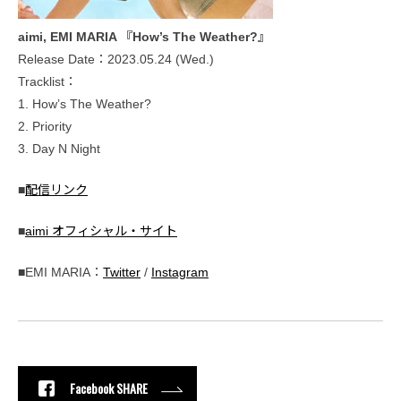
aimi, EMI MARIA 『How’s The Weather?』
Release Date：2023.05.24 (Wed.)
Tracklist：
1. Howʼs The Weather?
2. Priority
3. Day N Night
■
配信リンク
■
aimi オフィシャル・サイト
■EMI MARIA：
Twitter
/
Instagram
Facebook SHARE