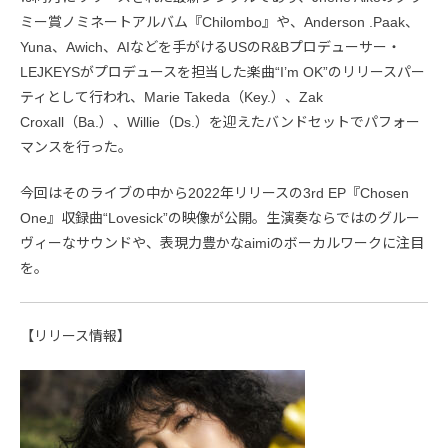
ミー賞ノミネートアルバム『Chilombo』や、Anderson .Paak、
Yuna、Awich、AIなどを手がけるUSのR&Bプロデューサー・
LEJKEYSがプロデュースを担当した楽曲“I’m OK”のリリースパー
ティとして行われ、Marie Takeda（Key.）、Zak
Croxall（Ba.）、Willie（Ds.）を迎えたバンドセットでパフォー
マンスを行った。
今回はそのライブの中から2022年リリースの3rd EP『Chosen
One』収録曲“Lovesick”の映像が公開。生演奏ならではのグルー
ヴィーなサウンドや、表現力豊かなaimiのボーカルワークに注目
を。
【リリース情報】