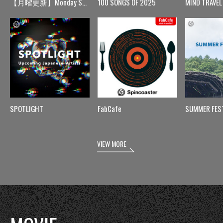
【月曜更新】Monday Spin
100 SONGS OF 2025
MIND TRAVEL
SPOTLIGHT
FabCafe
SUMMER FES
VIEW MORE