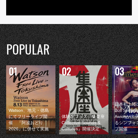
POPULAR
日本初上陸の
Watson、地元・徳島
Bull Symp
にてフリーライブ開
体験型フェス『集楽座
Awichが
催 『阿波おどり
Collective Sounds &
るシンフォ
2026』に併せて実施
Cultures』開催決定
ブ開催