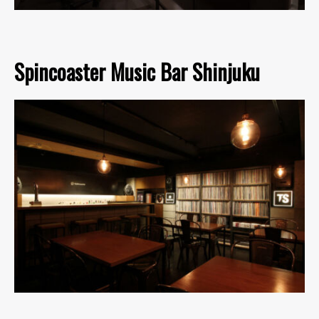
Spincoaster Music Bar Shinjuku