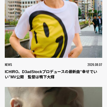
NEWS
2026.08.07
ICHIRO、D3adStockプロデュースの最新曲“幸せでい
い”MV公開 監督は鴨下大輝