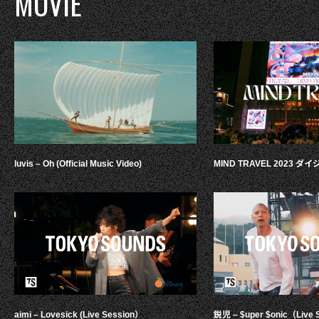
MOVIE
luvis – Oh (Official Music Video)
MIND TRAVEL 2023 
aimi – Lovesick (Live Session）
鋭児 – $uper $onic（Live 