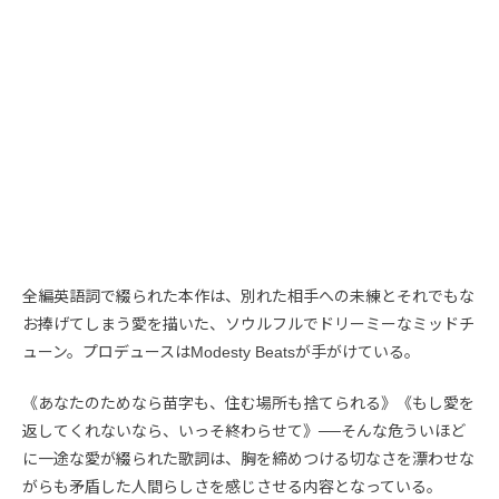
全編英語詞で綴られた本作は、別れた相手への未練とそれでもな
お捧げてしまう愛を描いた、ソウルフルでドリーミーなミッドチ
ューン。プロデュースはModesty Beatsが手がけている。
《あなたのためなら苗字も、住む場所も捨てられる》《もし愛を
返してくれないなら、いっそ終わらせて》──そんな危ういほど
に一途な愛が綴られた歌詞は、胸を締めつける切なさを漂わせな
がらも矛盾した人間らしさを感じさせる内容となっている。