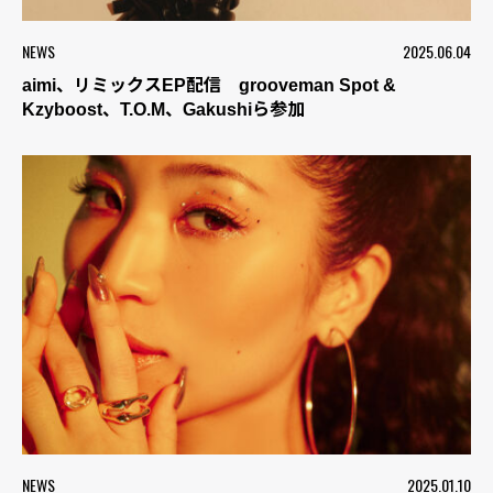
NEWS
2025.06.04
aimi、リミックスEP配信 grooveman Spot &
Kzyboost、T.O.M、Gakushiら参加
NEWS
2025.01.10