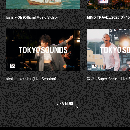
luvis – Oh (Official Music Video)
MIND TRAVEL 2023 
aimi – Lovesick (Live Session）
鋭児 – $uper $onic（Live 
VIEW MORE