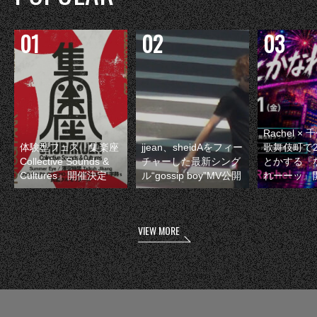
Rachel 
体験型フェス『集楽座
jjean、sheidAをフィー
歌舞伎町で
Collective Sounds &
チャーした最新シング
とかする『
Cultures』開催決定
ル“gossip boy”MV公開
れーーッ』
VIEW MORE