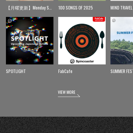
【月曜更新】Monday Spin
100 SONGS OF 2025
MIND TRAVEL
SPOTLIGHT
FabCafe
SUMMER FES
VIEW MORE