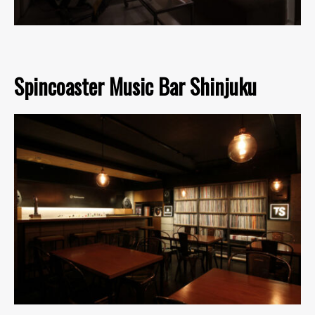
Spincoaster Music Bar Shinjuku