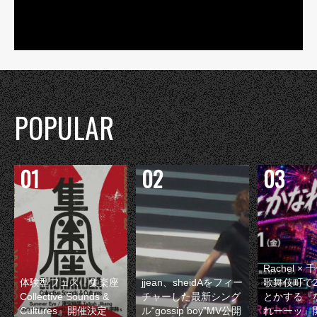
POPULAR
Rachel 
体験型フェス『集楽座
jjean、sheidAをフィー
歌舞伎町で
Collective Sounds &
チャーした最新シング
とかする『
Cultures』開催決定
ル“gossip boy”MV公開
れーーッ』