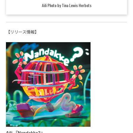
Aili Photo by Tina Lewis Herbots
【リリース情報】
Aili 『Nandakke?』