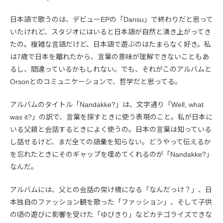
日本語で歌うのは、デビューEPの「Dansu」で終わりだと思って
いたけれど、スタジオにはいると日本語が自然と湧き上がってき
たの。複雑な言語だけど、日本語で遊ぶのはたまらなく好き。私
は7歳で日本を離れたから、言葉の意味が理解できないこともあ
るし、間違っているかもしれない。でも、それがこのアルバムと
Orsonとのコミュニケーションで、哲学だと思ってる。
アルバムのタイトル「Nandakke?」は、文字通り「Well, what
was it?」の訳で、言葉を探すときに使う表現のこと。私が日本に
いる父親と会話するときによく使うの。日本の言葉は知っている
し話せるけど、まだ全ての語彙を知らない。どうやって伝えるか
を忘れたときにそのギャップを埋めてくれるのが「Nandakke?」
なんだ。
アルバムには、父との会話の架け橋になる「なんだっけ？」、日
本独自のファッション観を歌った「ファッション」、そして子供
の頃の遊びに影響を受けた「ゆびきり」などカテゴライズできな