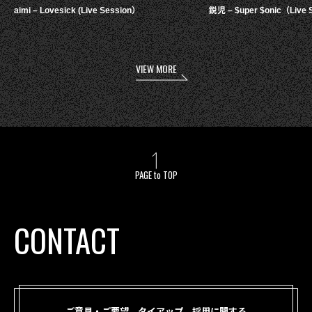
aimi – Lovesick (Live Session）
鋭児 – $uper $onic（Live 
VIEW MORE
PAGE to TOP
CONTACT
ご意見・ご要望、タイアップ、採用に関する