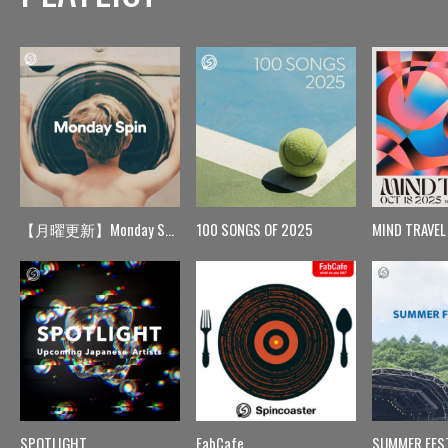
【月曜更新】Monday Spin
100 SONGS OF 2025
MIND TRAVEL
SPOTLIGHT
FabCafe
SUMMER FES