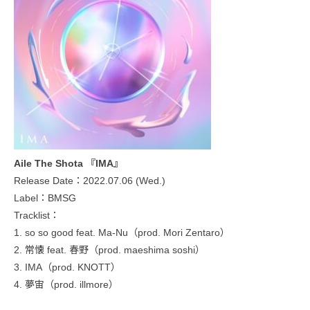
Aile The Shota 『IMA』
Release Date：2022.07.06 (Wed.)
Label：BMSG
Tracklist：
1. so so good feat. Ma-Nu（prod. Mori Zentaro）
2. 常懐 feat. 春野（prod. maeshima soshi）
3. IMA（prod. KNOTT）
4. 夢宙（prod. illmore）