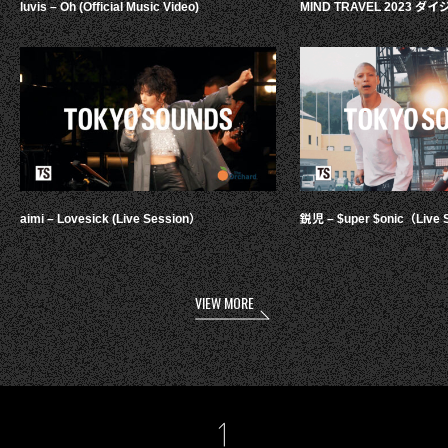
luvis – Oh (Official Music Video)
MIND TRAVEL 2023 
aimi – Lovesick (Live Session）
鋭児 – $uper $onic（Live 
VIEW MORE