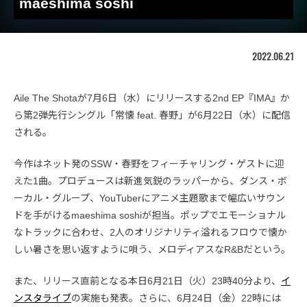
maeshima soshi
2022.06.21
Aile The Shotaが7月6日（水）にリリースする2nd EP『IMA』か
ら第2弾先行シングル「常懐 feat. 春野」が6月22日（水）に配信
される。
今作はネット発のSSW・春野をフィーチャリング・ゲストに迎
えた1曲。プロデュースは新進気鋭のラッパーから、ダンス・ボ
ーカル・グループ、YouTuberにアニメ主題歌まで幅広いサウン
ドを手がけるmaeshima soshiが担当。ポップでエモーショナル
なトラックに合わせ、2人のオリジナリティ溢れるフロウで懐か
しい暑さを思い返すように唄う、メロディアスなR&Bだという。
また、リリース直前となる本日6月21日（火）23時40分より、
イ
ンスタライブ
の実施も発表。さらに、6月24日（金）22時には