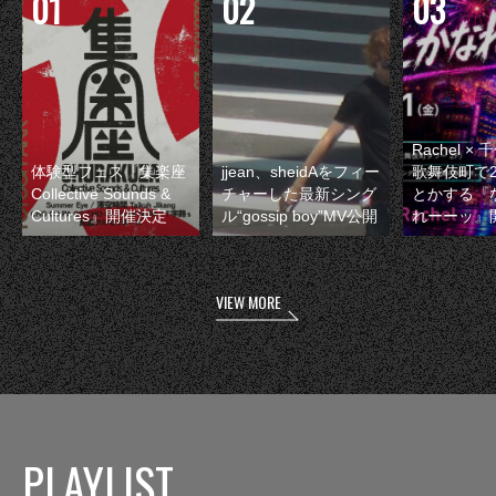
Rachel 
体験型フェス『集楽座
jjean、sheidAをフィー
歌舞伎町で
Collective Sounds &
チャーした最新シング
とかする『
Cultures』開催決定
ル“gossip boy”MV公開
れーーッ』
VIEW MORE
PLAYLIST