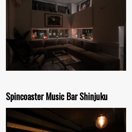
Spincoaster Music Bar Shinjuku