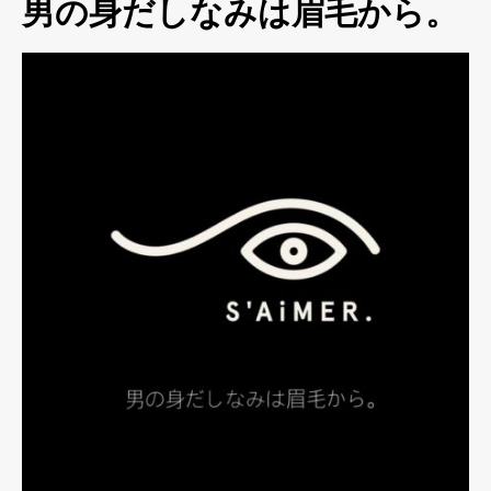
男の身だしなみは眉毛から。