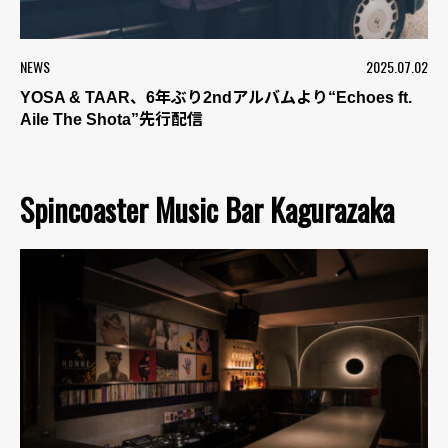
NEWS
2025.07.02
YOSA & TAAR、6年ぶり2ndアルバムより“Echoes ft.
Aile The Shota”先行配信
Spincoaster Music Bar Kagurazaka