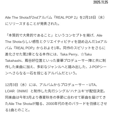
2025.11.25
Aile The Shotaが2ndアルバム『REAL POP 2』を2月18日（水）
にリリースすることが発表された。
「本質的で大衆的であること」というコンセプトを掲げ、Aile
The Shotaらしい感性とクリエイティビティを詰め込んだ1stアル
バム『REAL POP』からおよそ1年。同作のスピリットをさらに
進化させた第2章となる本作には、Taka Perry、☆Taku
Takahashi、蔦谷好位置といった豪華プロデューサー陣と共に制
作した楽曲に加え、多彩なジャンルへと踏み出した、J-POPシー
ンへさらなる一石を投じるアルバムだという。
12月3日（水）には、アルバムからプロデューサー・UTA、
LOAR（INIMI）と制作した先行シングル“ハナユキ”が配信決定。
同楽曲は今年3月より春夏秋冬の季節に合わせて新曲を届けてき
たAile The Shotaが贈る、2000年代の冬のバラードを彷彿とさせ
る1曲とのこと。