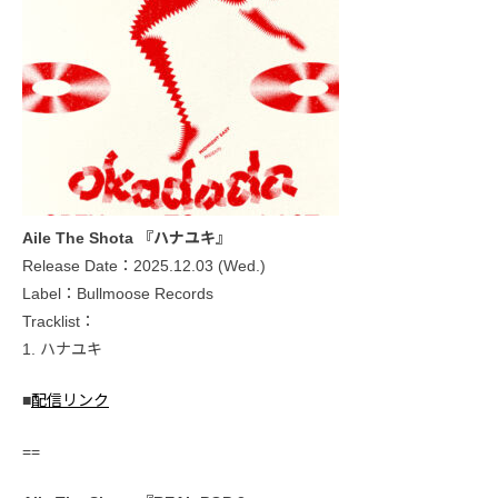
Aile The Shota 『ハナユキ』
Release Date：2025.12.03 (Wed.)
Label：Bullmoose Records
Tracklist：
1. ハナユキ
■
配信リンク
==