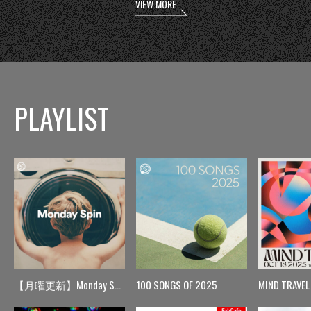
VIEW MORE
PLAYLIST
【月曜更新】Monday Spin
100 SONGS OF 2025
MIND TRAVEL