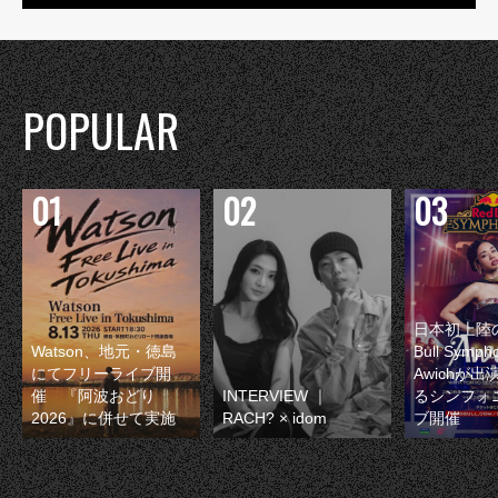
POPULAR
日本初上陸の
Watson、地元・徳島
Bull Symp
にてフリーライブ開
Awichが
催 『阿波おどり
INTERVIEW ｜
るシンフォ
2026』に併せて実施
RACH? × idom
ブ開催