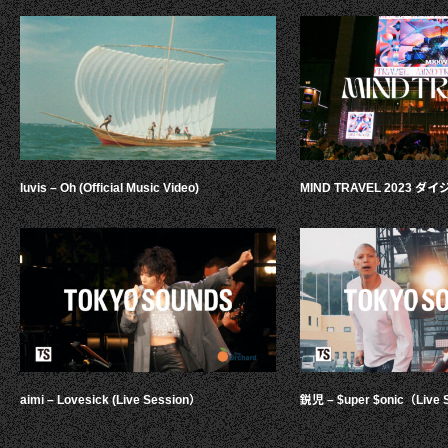
luvis – Oh (Official Music Video)
MIND TRAVEL 2023 
aimi – Lovesick (Live Session）
鋭児 – $uper $onic（Live 