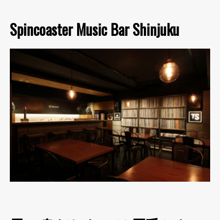
Spincoaster Music Bar Shinjuku