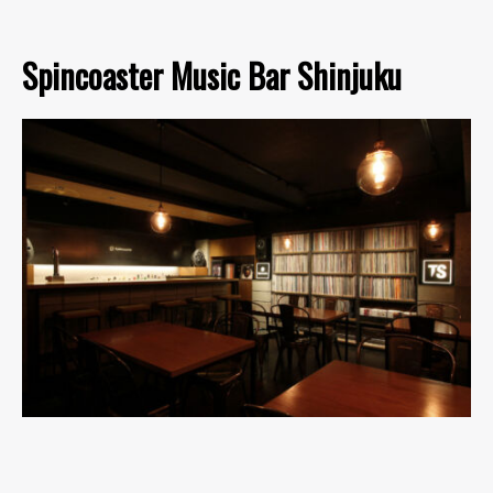
Spincoaster Music Bar Shinjuku