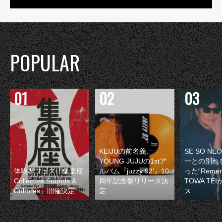
POPULAR
KEIJUの前名義、
SE SO N
YOUNG JUJUの1stア
一との別れ
体験型フェス『集楽座
ルバム『juzzy 92’』10
った“Remem
Collective Sounds &
周年記念盤リリース決
TOWA TE
Cultures』開催決定
定
ス