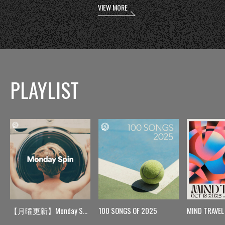
VIEW MORE
PLAYLIST
【月曜更新】Monday Spin
100 SONGS OF 2025
MIND TRAVEL