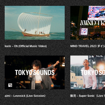
luvis – Oh (Official Music Video)
MIND TRAVEL 2023 
aimi – Lovesick (Live Session）
鋭児 – $uper $onic（Live 