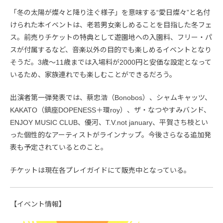
「冬の太陽が燦々と降り注ぐ様子」を意味する“愛日燦々”と名付
けられた本イベントは、老若男女楽しめることを目指した冬フェ
ス。前売りチケットの特典として遊園地への入園料、フリー・パ
スが付属するなど、音楽以外の目的でも楽しめるイベントとなり
そうだ。3歳～11歳までは入場料が2000円と安価な設定となって
いるため、家族連れでも楽しむことができるだろう。
出演者第一弾発表では、蔡忠浩（Bonobos）、シャムキャッツ、
KAKATO（鎮座DOPENESS＋環roy）、ザ・なつやすみバンド、
ENJOY MUSIC CLUB、優河、T.V.not january、平賀さち枝とい
った個性的なアーティストがラインナップ。今後さらなる追加発
表も予定されているとのこと。
チケットは現在各プレイガイドにて販売中となっている。
【イベント情報】