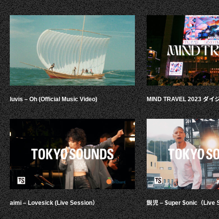
luvis – Oh (Official Music Video)
MIND TRAVEL 2023 
aimi – Lovesick (Live Session）
鋭児 – $uper $onic（Live 