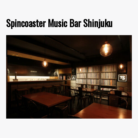
Spincoaster Music Bar Shinjuku