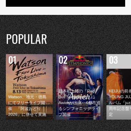
POPULAR
日本初上陸の『Red
KEIJUの
Watson、地元・徳島
Bull Symphonic』に
YOUNG JU
にてフリーライブ開
Awichが出演 4都市巡
ルバム『juzz
催 『阿波おどり
るシンフォニックライ
周年記念盤
2026』に併せて実施
ブ開催
定