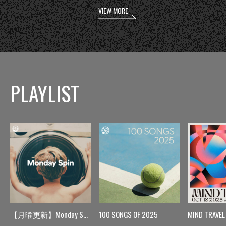
VIEW MORE
PLAYLIST
【月曜更新】Monday Spin
100 SONGS OF 2025
MIND TRAVEL