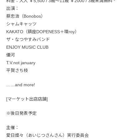
料金：大人 ￥5,500 / 3歳～11歳 ￥2000 / 3歳未満無料 *
出演：
蔡忠浩（Bonobos）
シャムキャッツ
KAKATO（鎮座DOPENESS＋環roy）
ザ・なつやすみバンド
ENJOY MUSIC CLUB
優河
T.V.not january
平賀さち枝
……and more!
[マーケット出店店舗]
※後日発表予定
主催：
愛日燦々（あいじつさんさん）実行委員会