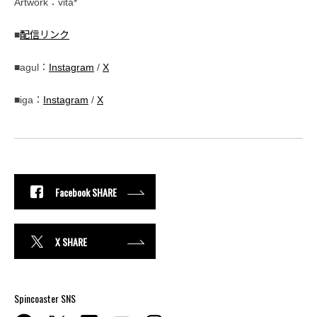
Artwork：vita*
■
配信リンク
■agul：
Instagram
/
X
■iga：
Instagram
/
X
Facebook SHARE
X SHARE
Spincoaster SNS