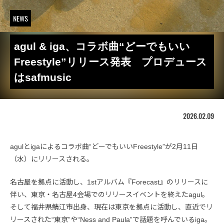
NEWS
agul & iga、コラボ曲“どーでもいい
Freestyle”リリース発表 プロデュース
はsafmusic
2026.02.09
agulとigaによるコラボ曲“どーでもいいFreestyle”が2月11日
（水）にリリースされる。
名古屋を拠点に活動し、1stアルバム『Forecast』のリリースに
伴い、東京・名古屋4会場でのリリースイベントを終えたagul。
そして福井県鯖江市出身、現在は東京を拠点に活動し、直近でリ
リースされた“東京”や“Ness and Paula”で話題を呼んでいるiga。