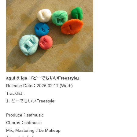
agul & iga 『どーでもいいFreestyle』
Release Date：2026.02.11 (Wed.)
Tracklist：
1. どーでもいいFreestyle
Produce：safmusic
Chorus：safmusic
Mix, Mastering：Le Makeup