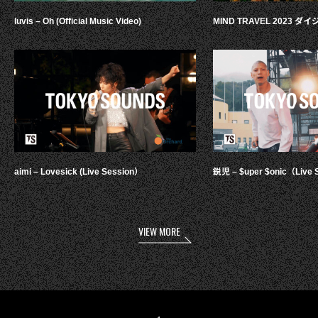
luvis – Oh (Official Music Video)
MIND TRAVEL 2023 
aimi – Lovesick (Live Session）
鋭児 – $uper $onic（Live 
VIEW MORE