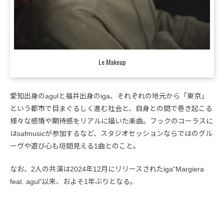
Le Makeup
愛知出身のagulと福井出身のiga、それぞれの地元から「東京」
という都市で目まぐるしく進む社会と、自身との間で巻き起こる
様々な感情や期待感をリアルに描いた楽曲。フックのコーラスに
はsafmusicが参加するなど、スタジオセッションならではのグル
ーヴや遊び心も垣間見える1曲とのこと。
なお、2人の共演は2024年12月にリリースされたiga“Margiera
feat. agul”以来、およそ1年ぶりとなる。