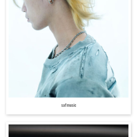
safmusic