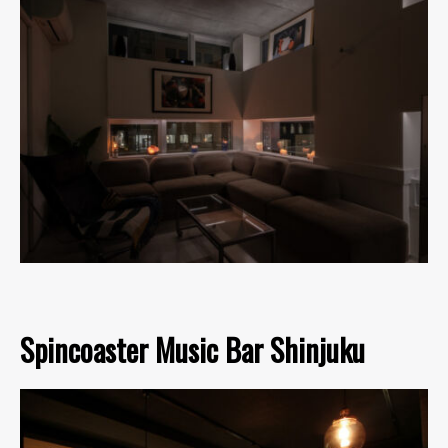
Spincoaster Music Bar Shinjuku