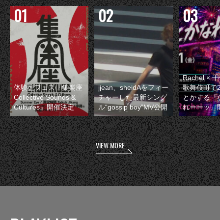
Rachel 
体験型フェス『集楽座
jjean、sheidAをフィー
歌舞伎町で
Collective Sounds &
チャーした最新シング
とかする『
Cultures』開催決定
ル“gossip boy”MV公開
れーーッ』
VIEW MORE