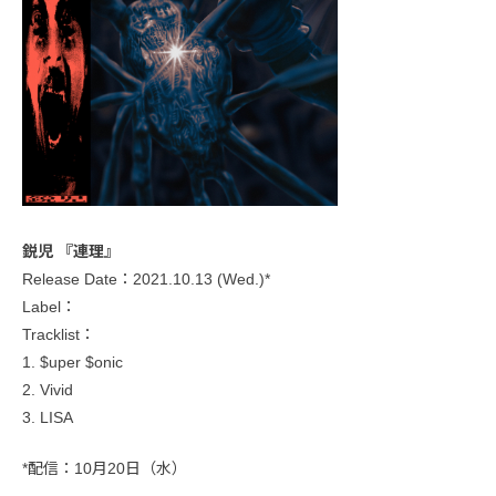
鋭児 『連理』
Release Date：2021.10.13 (Wed.)*
Label：
Tracklist：
1. $uper $onic
2. Vivid
3. LISA
*配信：10月20日（水）