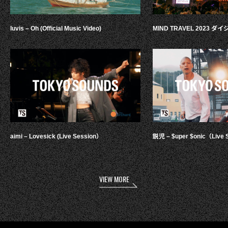
luvis – Oh (Official Music Video)
MIND TRAVEL 2023 
aimi – Lovesick (Live Session）
鋭児 – $uper $onic（Live 
VIEW MORE