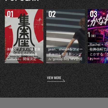
Rachel 
体験型フェス『集楽座
jjean、sheidAをフィー
歌舞伎町で
Collective Sounds &
チャーした最新シング
とかする『
Cultures』開催決定
ル“gossip boy”MV公開
れーーッ』
VIEW MORE