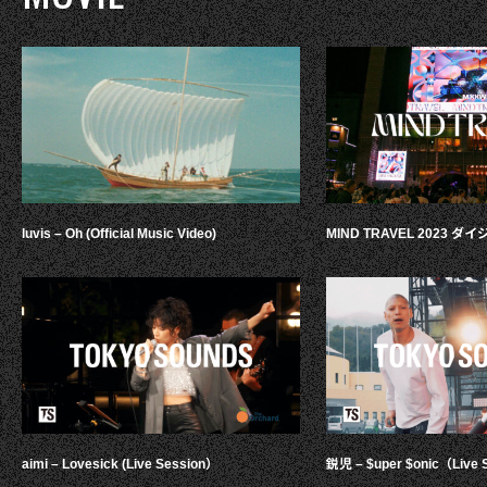
luvis – Oh (Official Music Video)
MIND TRAVEL 2023 
aimi – Lovesick (Live Session）
鋭児 – $uper $onic（Live 