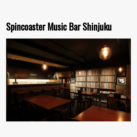
Spincoaster Music Bar Shinjuku