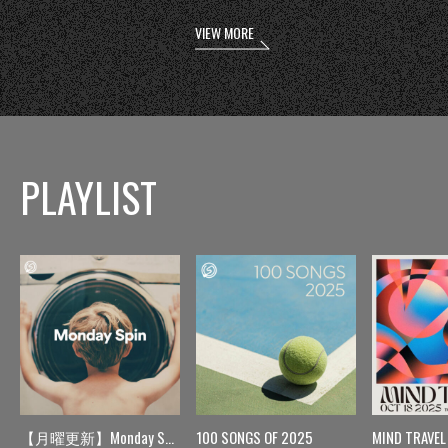
VIEW MORE
PLAYLIST
【月曜更新】Monday Spin
100 SONGS OF 2025
MIND TRAVEL