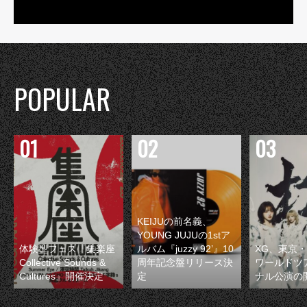
POPULAR
KEIJUの前名義、
YOUNG JUJUの1stア
体験型フェス『集楽座
ルバム『juzzy 92’』10
XG、東京
Collective Sounds &
周年記念盤リリース決
ワールドツ
Cultures』開催決定
定
ナル公演の