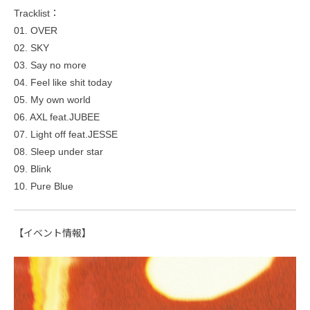
Tracklist：
01. OVER
02. SKY
03. Say no more
04. Feel like shit today
05. My own world
06. AXL feat.JUBEE
07. Light off feat.JESSE
08. Sleep under star
09. Blink
10. Pure Blue
【イベント情報】