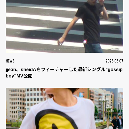
NEWS
2026.08.07
jjean、sheidAをフィーチャーした最新シングル“gossip
boy”MV公開