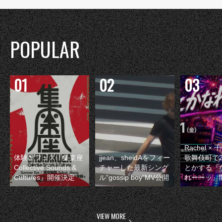
POPULAR
Rachel 
体験型フェス『集楽座
jjean、sheidAをフィー
歌舞伎町で
Collective Sounds &
チャーした最新シング
とかする『
Cultures』開催決定
ル“gossip boy”MV公開
れーーッ』
VIEW MORE