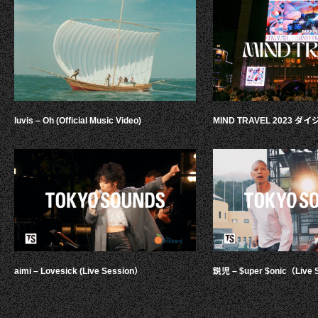
luvis – Oh (Official Music Video)
MIND TRAVEL 2023 
aimi – Lovesick (Live Session）
鋭児 – $uper $onic（Live 