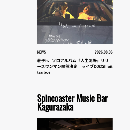
NEWS
2026.08.06
荘子it、ソロアルバム『人生劇場』リリ
ースワンマン開催決定 ライブDJはillicit
tsuboi
Spincoaster Music Bar
Kagurazaka