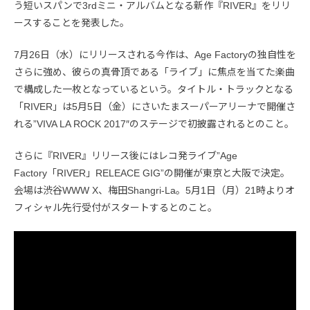
う短いスパンで3rdミニ・アルバムとなる新作『RIVER』をリリ
ースすることを発表した。
7月26日（水）にリリースされる今作は、Age Factoryの独自性を
さらに強め、彼らの真骨頂である「ライブ」に焦点を当てた楽曲
で構成した一枚となっているという。タイトル・トラックとなる
「RIVER」は5月5日（金）にさいたまスーパーアリーナで開催さ
れる”VIVA LA ROCK 2017″のステージで初披露されるとのこと。
さらに『RIVER』リリース後にはレコ発ライブ”Age
Factory「RIVER」RELEACE GIG”の開催が東京と大阪で決定。
会場は渋谷WWW X、梅田Shangri-La。5月1日（月）21時よりオ
フィシャル先行受付がスタートするとのこと。