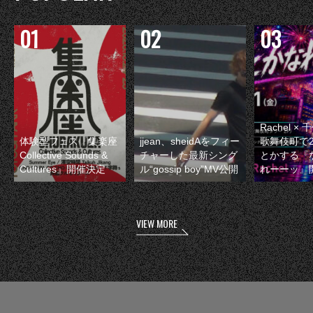
Rachel 
体験型フェス『集楽座
jjean、sheidAをフィー
歌舞伎町で
Collective Sounds &
チャーした最新シング
とかする『
Cultures』開催決定
ル“gossip boy”MV公開
れーーッ』
VIEW MORE