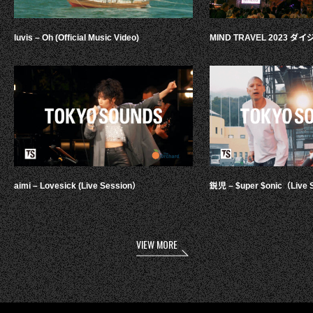
luvis – Oh (Official Music Video)
MIND TRAVEL 2023 
aimi – Lovesick (Live Session）
鋭児 – $uper $onic（Live 
VIEW MORE