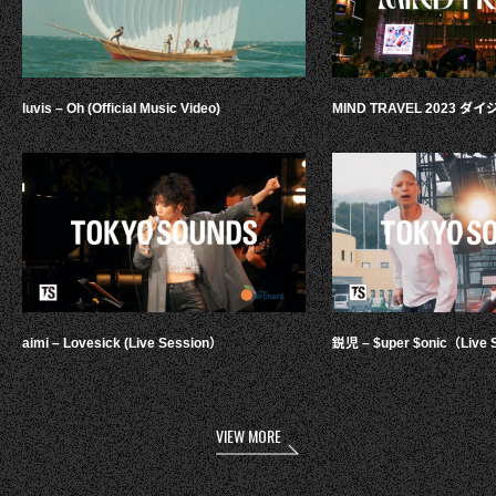
luvis – Oh (Official Music Video)
MIND TRAVEL 2023 
aimi – Lovesick (Live Session）
鋭児 – $uper $onic（Live 
VIEW MORE