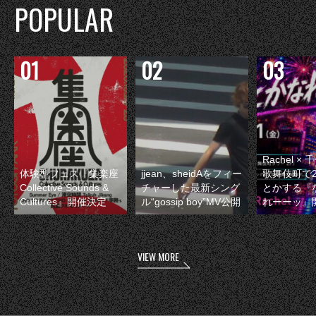
POPULAR
Rachel 
体験型フェス『集楽座
jjean、sheidAをフィー
歌舞伎町で
Collective Sounds &
チャーした最新シング
とかする『
Cultures』開催決定
ル“gossip boy”MV公開
れーーッ』
VIEW MORE