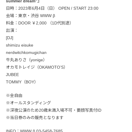
summer dream”』
日時：2023年6月4日（日） OPEN / START 23:00
会場：東京・渋谷 WWW β
料金：DOOR ￥2,000 （1D代別途）
出演：
[DJ]
shimizu eisuke
nerdwitchkomugichan
牛丸ありさ（yonige）
オカモトレイジ（OKAMOTO’S）
JUBEE
TOMMY（BOY）
※全自由
※オールスタンディング
※深夜公演のため20歳未満入場不可・要顔写真付ID
※当日券のみの販売となります
INFO：WWW β 03-5458-7685