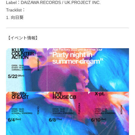
Label：DAIZAWA RECORDS / UK.PROJECT INC.
Tracklist：
1. 向日葵
【イベント情報】