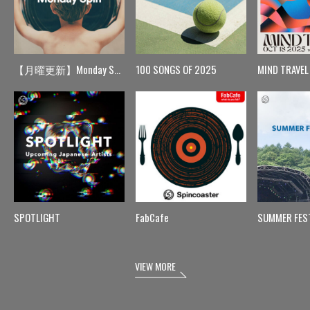
【月曜更新】Monday Spin
100 SONGS OF 2025
MIND TRAVEL
SPOTLIGHT
FabCafe
SUMMER FES
VIEW MORE