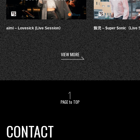
aimi – Lovesick (Live Session）
鋭児 – $uper $onic（Live 
VIEW MORE
PAGE to TOP
CONTACT