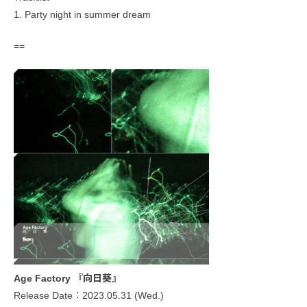
1. Party night in summer dream
==
Age Factory 『向日葵』
Release Date：2023.05.31 (Wed.)