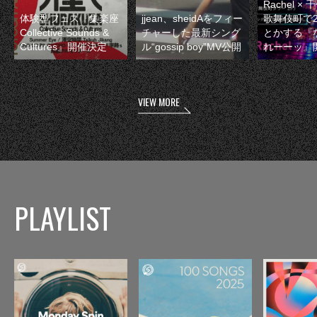
Rachel 
体験型フェス『集楽座
jjean、sheidAをフィー
歌舞伎町で
Collective Sounds &
チャーした最新シング
とかする『
Cultures』開催決定
ル“gossip boy”MV公開
れーーッ』
VIEW MORE
PLAYLIST