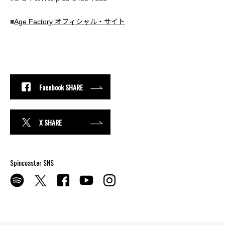
■
Age Factory オフィシャル・サイト
Facebook SHARE
X SHARE
Spincoaster SNS