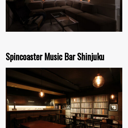
Spincoaster Music Bar Shinjuku