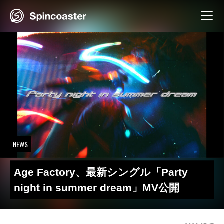
Skip
to
content
NEWS
Age Factory、最新シングル「Party
night in summer dream」MV公開