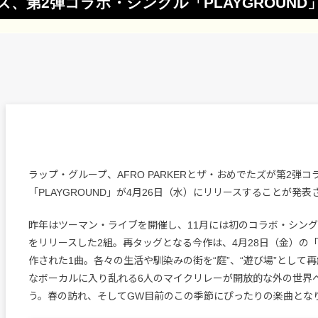
でたズ、第2弾コラボ・シングル「PLAYGROUND
ラップ・グループ、AFRO PARKERとザ・おめでたズが第2弾
「PLAYGROUND」が4月26日（水）にリリースすることが発表
昨年はツーマン・ライブを開催し、11月には初のコラボ・シングル「N
をリリースした2組。再タッグとなる今作は、4月28日（金）の
作された1曲。各々の生活や馴染みの街を“庭”、“遊び場”として
なボーカルに入り乱れる6人のマイクリレーが開放的な外の世界
う。春の訪れ、そしてGW目前のこの季節にぴったりの楽曲とな