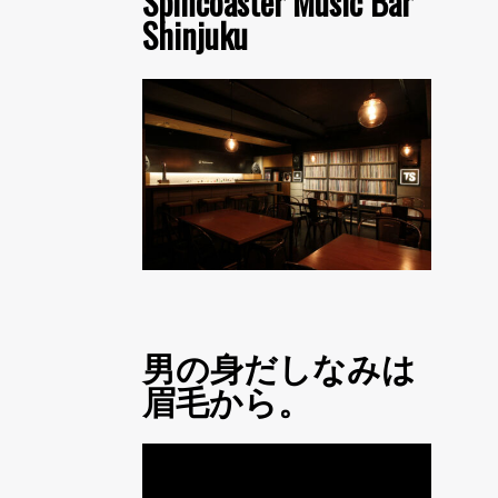
Spincoaster Music Bar
Shinjuku
男の身だしなみは
眉毛から。