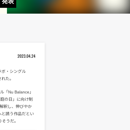
」発表
2023.04.24
コラボ・シングル
された。
u Balance」
「庭の日」に向け制
再解釈し、伸びやか
へと誘う作品だとい
りそうだ。