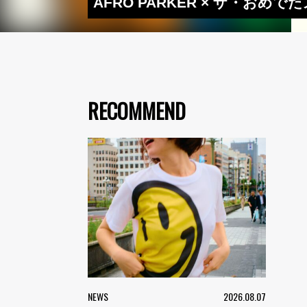
AFRO PARKER × ザ・おめ
RECOMMEND
NEWS
2026.08.07