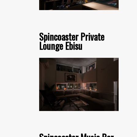
Spincoaster Private
Lounge Ebisu