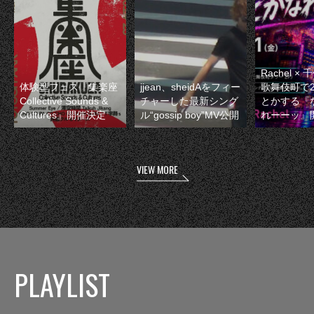
Rachel 
体験型フェス『集楽座
jjean、sheidAをフィー
歌舞伎町で
Collective Sounds &
チャーした最新シング
とかする『
Cultures』開催決定
ル“gossip boy”MV公開
れーーッ』
VIEW MORE
PLAYLIST