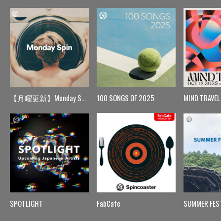
【月曜更新】Monday Spin
100 SONGS OF 2025
MIND TRAVEL
SPOTLIGHT
FabCafe
SUMMER FES