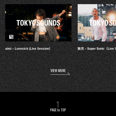
aimi – Lovesick (Live Session）
鋭児 – $uper $onic（Live 
VIEW MORE
PAGE to TOP