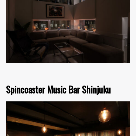
Spincoaster Music Bar Shinjuku