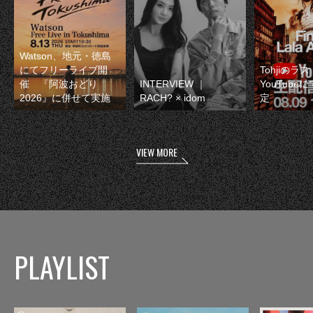
Watson、地元・徳島
にてフリーライブ開
Tohjiのラ
催 『阿波おどり
INTERVIEW ｜
YouTube
2026』に併せて実施
RACH? × idom
定
VIEW MORE
PLAYLIST