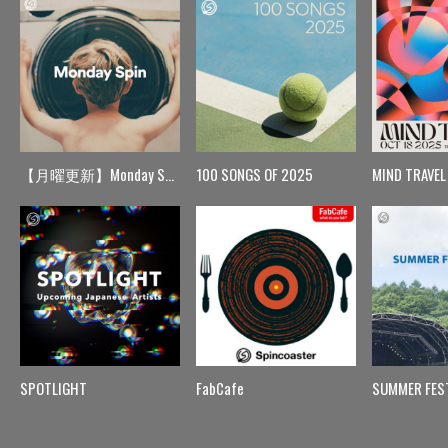
【月曜更新】Monday Spin
100 SONGS OF 2025
MIND TRAVEL
SPOTLIGHT
FabCafe
SUMMER FES