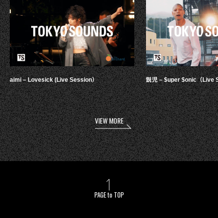
aimi – Lovesick (Live Session）
鋭児 – $uper $onic（Live 
VIEW MORE
PAGE to TOP