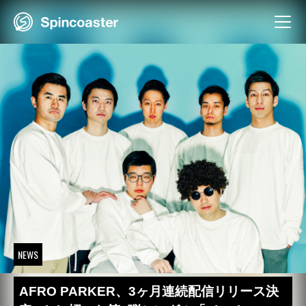
Skip
to
content
NEWS
AFRO PARKER、3ヶ月連続配信リリース決