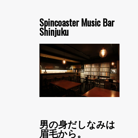
Spincoaster Music Bar
Shinjuku
男の身だしなみは
眉毛から。