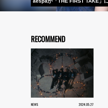
aespaが「THE FIRST T
RECOMMEND
NEWS
2024.05.27