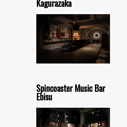
Kagurazaka
Spincoaster Music Bar
Ebisu