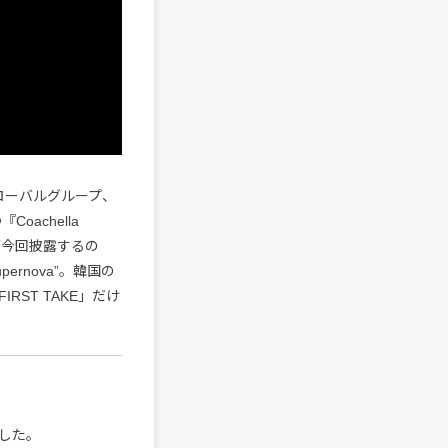
グローバルグループ、
achella
が今回披露するの
ernova”。韓国の
RST TAKE」だけ
した。