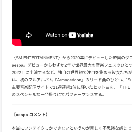
〈SM ENTERTAINMENT〉から2020年にデビューした韓国の
aespa。デビューからわずか2年で世界最大の音楽フェスのひとつ『Co
2022』に出演するなど、独自の世界観で注目を集める彼女たち
は、初のフルアルバム『Armageddon』のリード曲のひとつ、“Sup
主要音楽配信サイトで11週連続1位に輝いたヒット曲を、「THE FI
のスペシャルな一発撮りにてパフォーマンスする。
【aespa コメント】
本当にワンテイクしかできないというのが新しく不思議な感じで