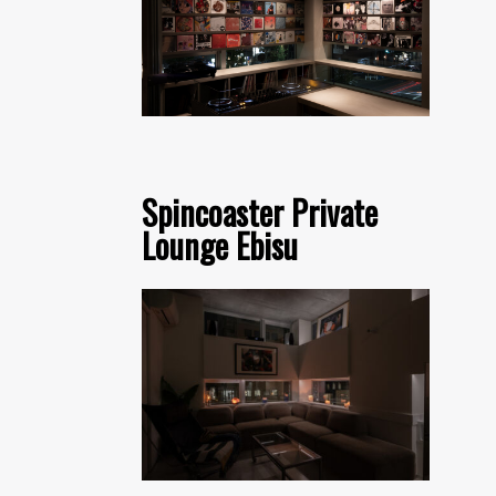
Spincoaster Private
Lounge Ebisu