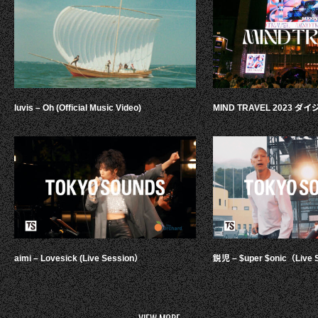
luvis – Oh (Official Music Video)
MIND TRAVEL 2023 
aimi – Lovesick (Live Session）
鋭児 – $uper $onic（Live 
VIEW MORE