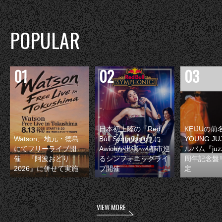
POPULAR
日本初上陸の『Red
KEIJUの
Watson、地元・徳島
Bull Symphonic』に
YOUNG JU
にてフリーライブ開
Awichが出演 4都市巡
ルバム『juzz
催 『阿波おどり
るシンフォニックライ
周年記念盤
2026』に併せて実施
ブ開催
定
VIEW MORE