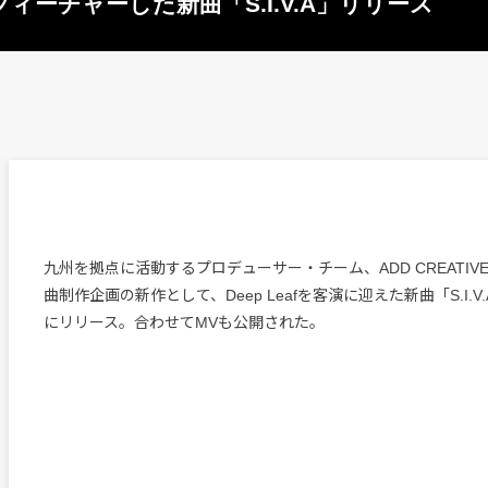
afをフィーチャーした新曲「S.I.V.A」リリース
九州を拠点に活動するプロデューサー・チーム、ADD CREATI
曲制作企画の新作として、Deep Leafを客演に迎えた新曲「S.I.V
にリリース。合わせてMVも公開された。