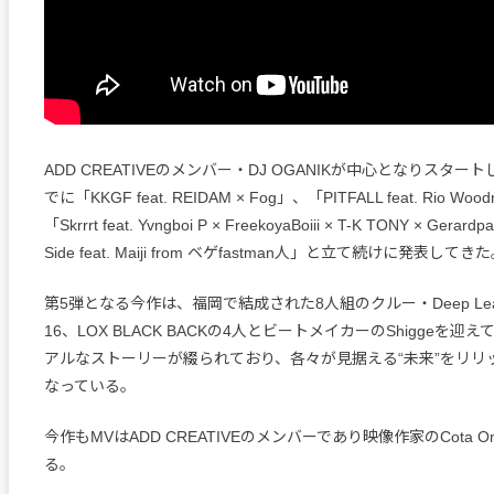
ADD CREATIVEのメンバー・DJ OGANIKが中心となりスタ
でに「KKGF feat. REIDAM × Fog」、「PITFALL feat. Rio Woodr
「Skrrrt feat. Yvngboi P × FreekoyaBoiii × T-K TONY × Gera
Side feat. Maiji from ベゲfastman人」と立て続けに発表してき
第5弾となる今作は、福岡で結成された8人組のクルー・Deep Leafから
16、LOX BLACK BACKの4人とビートメイカーのShiggeを迎
アルなストーリーが綴られており、各々が見据える“未来”をリリ
なっている。
今作もMVはADD CREATIVEのメンバーであり映像作家のCota 
る。