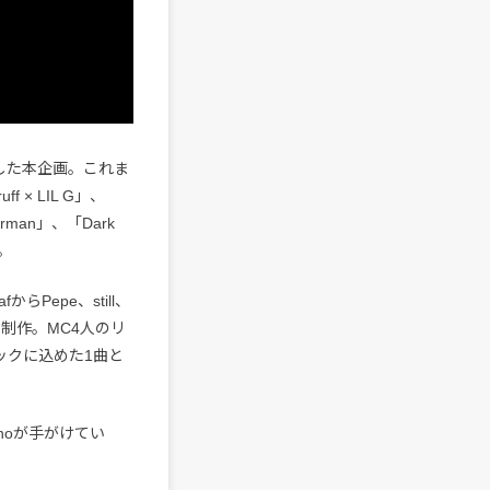
ートした本企画。これま
uff × LIL G」、
rdparman」、「Dark
た。
Pepe、still、
えて制作。MC4人のリ
ックに込めた1曲と
Onoが手がけてい