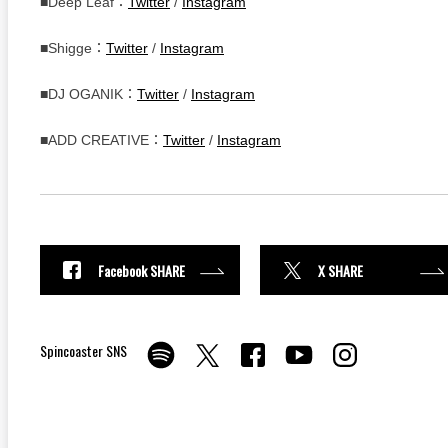
■Deep Leaf：
Twitter
/
Instagram
■Shigge：
Twitter
/
Instagram
■DJ OGANIK：
Twitter
/
Instagram
■ADD CREATIVE：
Twitter
/
Instagram
Facebook SHARE
X SHARE
Spincoaster SNS