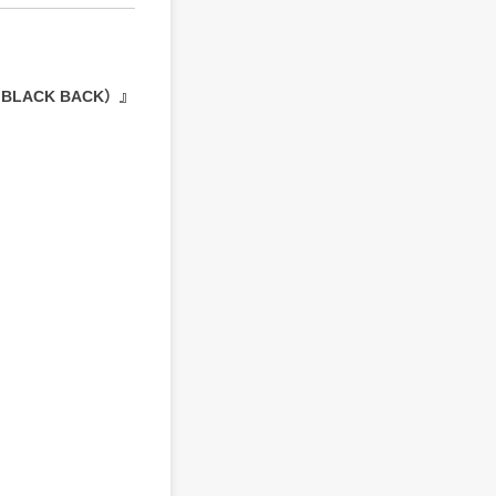
OX BLACK BACK）』
K）