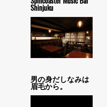
Spincoaster Music Bar
Shinjuku
男の身だしなみは
眉毛から。