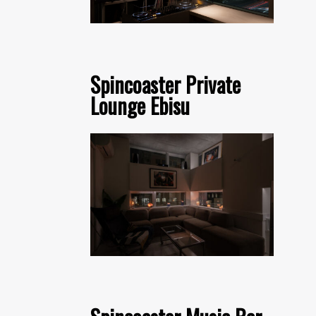
Spincoaster Private
Lounge Ebisu