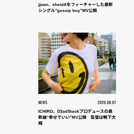
jjean、sheidAをフィーチャーした最新
シングル“gossip boy”MV公開
NEWS
2026.08.07
ICHIRO、D3adStockプロデュースの最
新曲“幸せでいい”MV公開 監督は鴨下大
輝