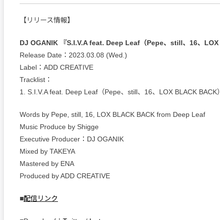
【リリース情報】
DJ OGANIK 『S.I.V.A feat. Deep Leaf（Pepe、still、16、L
Release Date：2023.03.08 (Wed.)
Label：ADD CREATIVE
Tracklist：
1. S.I.V.A feat. Deep Leaf（Pepe、still、16、LOX BLACK BAC
Words by Pepe, still, 16, LOX BLACK BACK from Deep Leaf
Music Produce by Shigge
Executive Producer：DJ OGANIK
Mixed by TAKEYA
Mastered by ENA
Produced by ADD CREATIVE
■
配信リンク