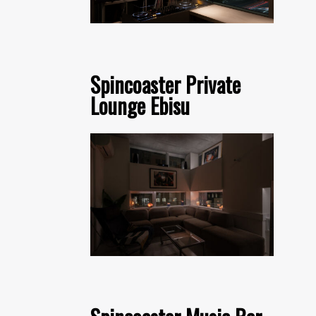
Spincoaster Private
Lounge Ebisu