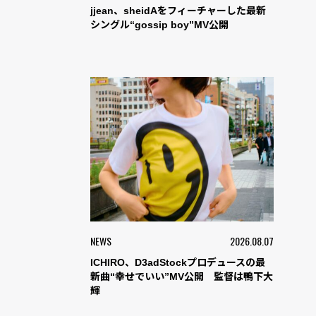
jjean、sheidAをフィーチャーした最新
シングル“gossip boy”MV公開
NEWS
2026.08.07
ICHIRO、D3adStockプロデュースの最
新曲“幸せでいい”MV公開 監督は鴨下大
輝