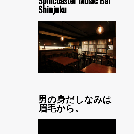
Spincoaster Music Bar
Shinjuku
男の身だしなみは
眉毛から。