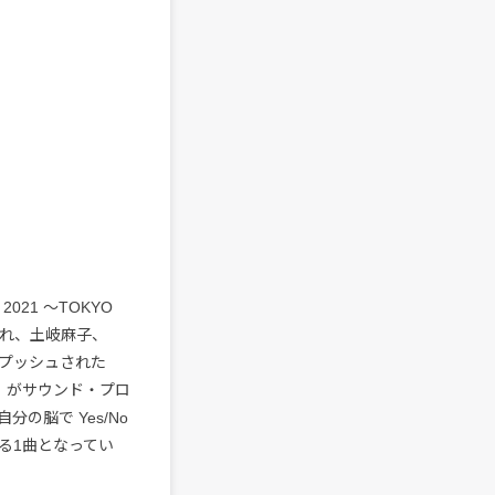
21 ～TOKYO
擢され、土岐麻子、
ープッシュされた
OMA）がサウンド・プロ
の脳で Yes/No
る1曲となってい