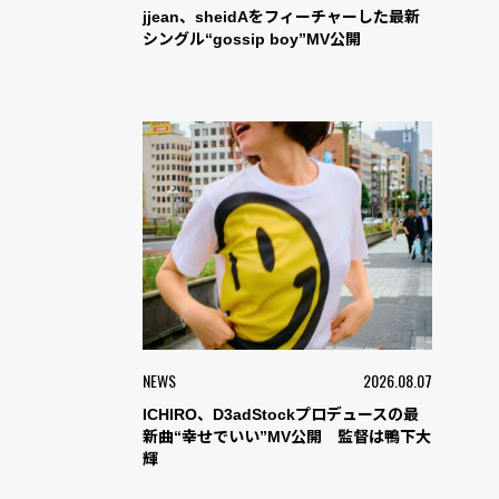
jjean、sheidAをフィーチャーした最新
シングル“gossip boy”MV公開
NEWS
2026.08.07
ICHIRO、D3adStockプロデュースの最
新曲“幸せでいい”MV公開 監督は鴨下大
輝