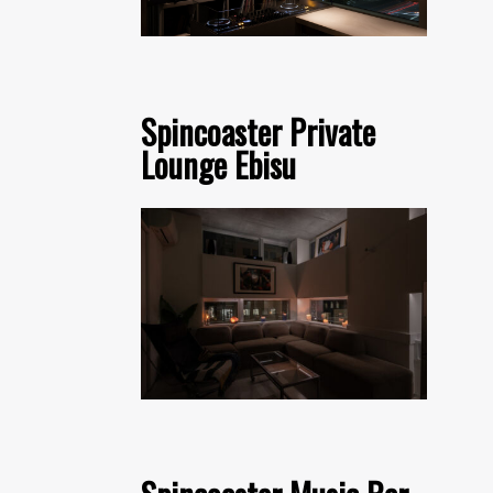
Spincoaster Private
Lounge Ebisu