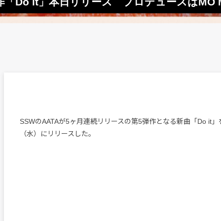
Do it」本日リリース プロデュースはMO MOMA
SSWのAATAが5ヶ月連続リリースの第5弾作となる新曲「Do it」
（水）にリリースした。