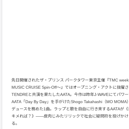
先日開催されたザ・プリンス パークタワー東京主催『TMC week 20
MUSIC CRUISE Spin-Off〜』ではオープニング・アクトに抜
TENDREと共演を果たしたAATA。今作は昨年J-WAVEにてパワ
AATA「Day By Day」を手がけたShogo Takahashi（MO M
デュースを務めた1曲。ラップと歌を自由に行き来するAATAが《自分
キメれば？》――皮肉じみたリリックで社会に疑問符を投げかけ
る。