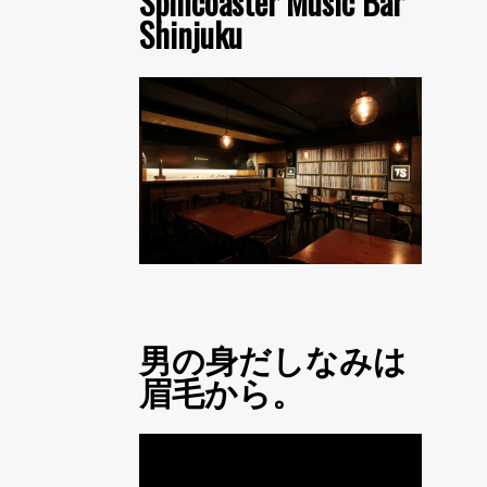
Spincoaster Music Bar
Shinjuku
男の身だしなみは
眉毛から。