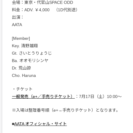
会場：東京・代官山SPACE ODD
料金：ADV. ￥4,000 （1D代別途）
出演：
AATA
[Member]
Key. 清野雄翔
Gt. さいとうりょうじ
Ba. オオモリシンヤ
Dr. 荒山諒
Cho. Haruna
・チケット
一般発売（e+／手売りチケット）
：7月17日（土）10:00～
※入場は整理番号順（e+→手売りチケット）となります。
■
AATA オフィシャル・サイト