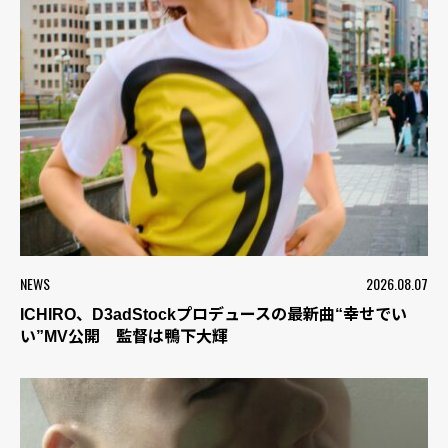
NEWS
2026.08.07
ICHIRO、D3adStockプロデュースの最新曲“幸せでい
い”MV公開 監督は鴨下大輝