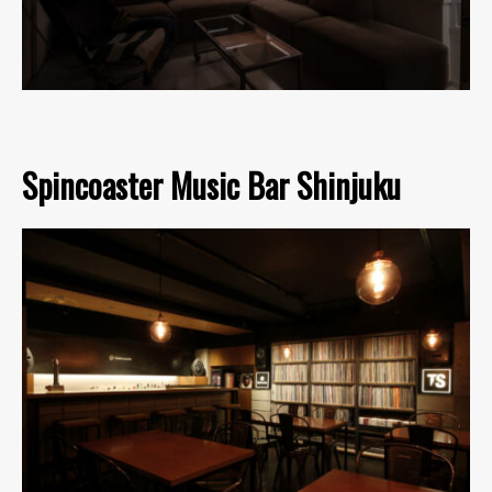
Spincoaster Music Bar Shinjuku