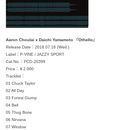
Aaron Choulai x Daichi Yamamoto 『Othello』
Release Date：2018.07.18 (Wed.)
Label：P-VINE / JAZZY SPORT
Cat.No.：PCD-20399
Price：￥2.000
Tracklist：
01 Chuck Taylor
02 All Day
03 Forest Giump
04 Bell
05 Thug Bone
06 Nirvana
07 Window