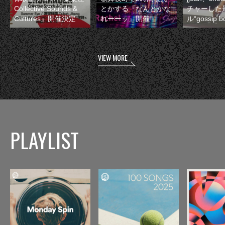
Collective Sounds &
とかする『なんとかな
チャーした
Cultures』開催決定
れーーッ』開催
ル“gossip 
VIEW MORE
PLAYLIST