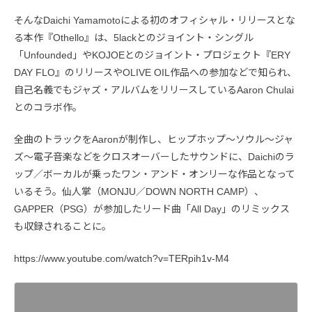
そんなDaichi Yamamotoによる初のオフィシャル・リリースとな
る本作『Othello』は、5lackとのジョイント・シングル
「Unfounded」やKOJOEとのジョイント・プロジェクト『ERY
DAY FLO』のリリースやOLIVE OIL作品への参加などで知られ、
自己名義でもジャズ・アルバムをリリースしているAaron Chulai
とのコラボ作。
全曲のトラックをAaronが制作し、ヒップホップ～ソウル～ジャ
ズ～電子音楽などをクロスオーバーしたサウンドに、Daichiのラ
ップ／ボーカルが乗ったワン・アンド・オンリーな作品となって
いるそう。仙人掌（MONJU／DOWN NORTH CAMP）、
GAPPER（PSG）が参加したリード曲「All Day」のリミックス
も収録されることに。
https://www.youtube.com/watch?v=TERpih1v-M4