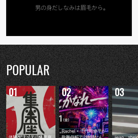
POPULAR
Rachel × 千代田修平が
体験型フェス『集楽座
歌舞伎町で2時間なん
jjean、sh