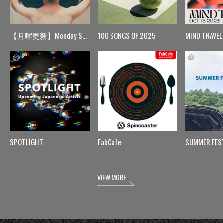
【月曜更新】Monday Spin
100 SONGS OF 2025
MIND TRAVEL
SPOTLIGHT
FabCafe
SUMMER FES
VIEW MORE