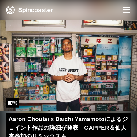
Skip
to
content
NEWS
Aaron Choulai x Daichi Yamamotoによるジ
ョイント作品の詳細が発表 GAPPER＆仙人
掌参加のリミックスも