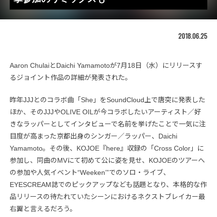
2018.06.25
Aaron ChulaiとDaichi Yamamotoが7月18日（水）にリリースす
るジョイント作品の詳細が発表された。
昨年JJJとのコラボ曲「She」をSoundCloud上で唐突に発表した
ほか、そのJJJやOLIVE OILが今コラボしたいアーティスト／好
きなラッパーとしてインタビューで名前を挙げたことで一気に注
目度が高まった京都出身のシンガー／ラッパー、Daichi
Yamamoto。その後、KOJOE『here』収録の「Cross Color」に
参加し、同曲のMVにて初めて公に姿を見せ、KOJOEのツアーへ
の参加や人気イベント“Weeken’”でのソロ・ライブ、
EYESCREAM誌でのピックアップなども話題となり、本格的な作
品リリースの待たれていたシーンにおけるネクストブレイカー最
右翼と言えるだろう。