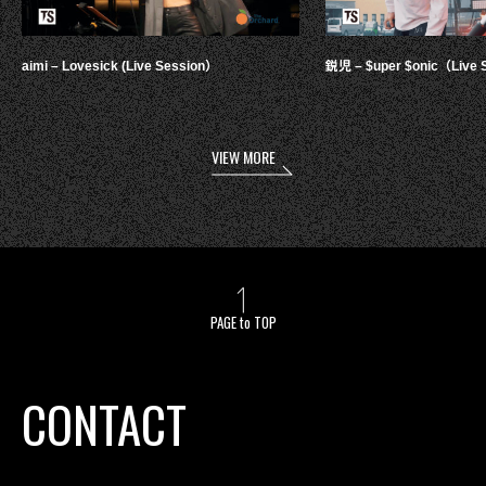
aimi – Lovesick (Live Session）
鋭児 – $uper $onic（Live 
VIEW MORE
PAGE to TOP
CONTACT