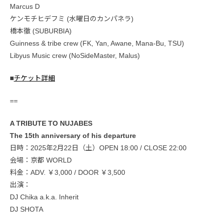
Marcus D
ケンモチヒデフミ (水曜日のカンパネラ)
橋本徹 (SUBURBIA)
Guinness & tribe crew (FK, Yan, Awane, Mana-Bu, TSU)
Libyus Music crew (NoSideMaster, Malus)
■
チケット詳細
==
A TRIBUTE TO NUJABES
The 15th anniversary of his departure
日時：2025年2月22日（土）OPEN 18:00 / CLOSE 22:00
会場：京都 WORLD
料金：ADV. ￥3,000 / DOOR ￥3,500
出演：
DJ Chika a.k.a. Inherit
DJ SHOTA