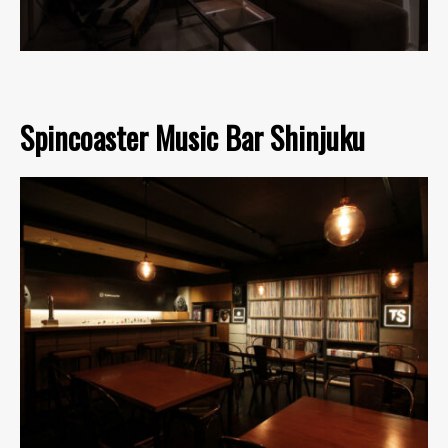
Spincoaster Music Bar Shinjuku