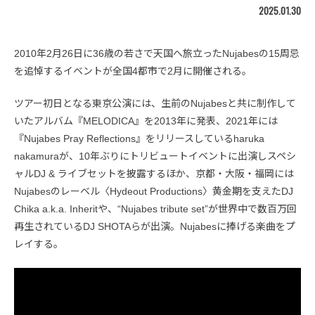
2025.01.30
2010年2月26日に36歳の若さで天国へ旅立ったNujabesの15周忌
を追悼するイベントが全国4都市で2月に開催される。
ツアー初日となる東京公演には、生前のNujabesと共に制作して
いたアルバム『MELODICA』を2013年に発表、2021年には
『Nujabes Pray Reflections』をリリースしているharuka
nakamuraが、10年ぶりにトリビュートイベントに出演しスペシ
ャルDJ & ライブセットを披露するほか、京都・大阪・福岡には
Nujabesのレーベル〈Hydeout Productions〉黄金期を支えたDJ
Chika a.k.a. Inheritや、“Nujabes tribute set”が世界中で数百万回
再生されているDJ SHOTAらが出演。Nujabesに捧げる楽曲をプ
レイする。