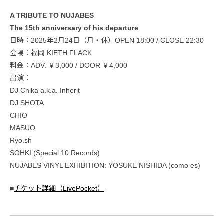
A TRIBUTE TO NUJABES
The 15th anniversary of his departure
日時：2025年2月24日（月・休）OPEN 18:00 / CLOSE 22:30
会場：福岡 KIETH FLACK
料金：ADV. ￥3,000 / DOOR ￥4,000
出演：
DJ Chika a.k.a. Inherit
DJ SHOTA
CHIO
MASUO
Ryo.sh
SOHKI (Special 10 Records)
NUJABES VINYL EXHIBITION: YOSUKE NISHIDA (como es)
■
チケット詳細（LivePocket）