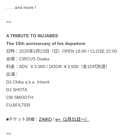
……and more！
==
A TRIBUTE TO NUJABES
The 15th anniversary of his departure
日時：2025年2月23日（日）OPEN 18:00 / CLOSE 22:00
会場：CIRCUS Osaka
料金：ADV. ￥3,000 / DOOR ￥3,500（各1D代別途）
出演：
DJ Chika a.k.a. Inherit
DJ SHOTA
CM SMOOTH
FUJIFILTER
■チケット詳細：
ZAIKO
/
e+（1月31日〜）
==