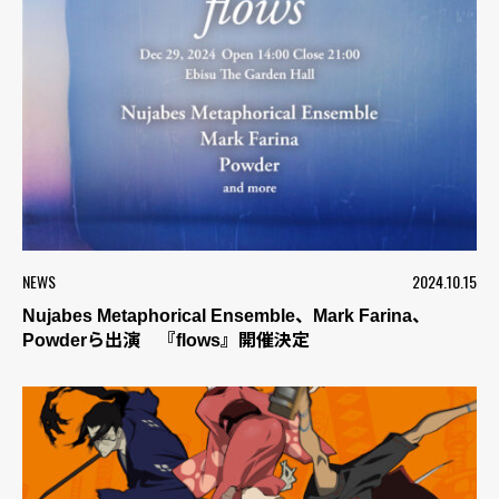
NEWS
2024.10.15
Nujabes Metaphorical Ensemble、Mark Farina、
Powderら出演 『flows』開催決定