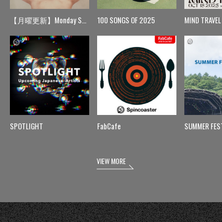
【月曜更新】Monday Spin
100 SONGS OF 2025
MIND TRAVEL
SPOTLIGHT
FabCafe
SUMMER FES
VIEW MORE