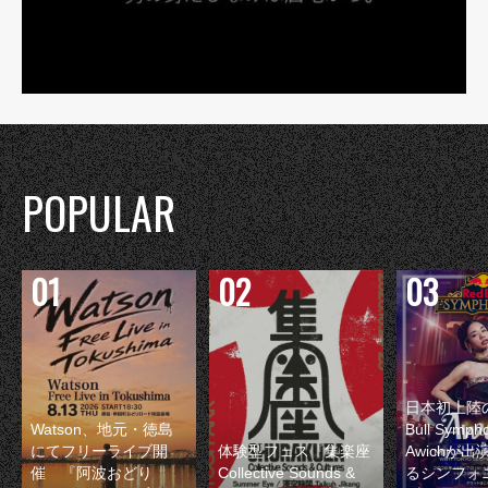
POPULAR
日本初上陸の
Watson、地元・徳島
Bull Symp
にてフリーライブ開
体験型フェス『集楽座
Awichが
催 『阿波おどり
Collective Sounds &
るシンフォ