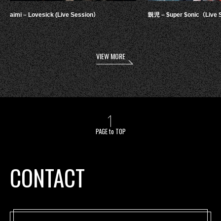
aimi – Lovesick (Live Session）
鋭児 – $uper $onic（Live 
VIEW MORE
PAGE to TOP
CONTACT