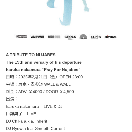
A TRIBUTE TO NUJABES
The 15th anniversary of his departure
haruka nakamura “Pray For Nujabes”
日時：2025年2月21日（金）OPEN 23:00
会場：東京・表参道 WALL & WALL
料金：ADV. ￥4000 / DOOR ￥4,500
出演：
haruka nakamura – LIVE & DJ –
巨勢典子 – LIVE –
DJ Chika a.k.a. Inherit
DJ Ryow a.k.a. Smooth Current