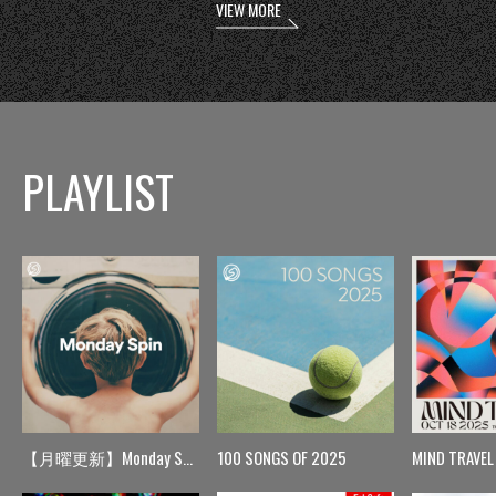
VIEW MORE
PLAYLIST
【月曜更新】Monday Spin
100 SONGS OF 2025
MIND TRAVEL