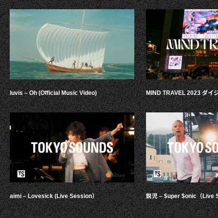
luvis – Oh (Official Music Video)
MIND TRAVEL 2023 
aimi – Lovesick (Live Session）
鋭児 – $uper $onic（Live 