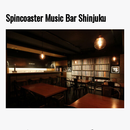
Spincoaster Music Bar Shinjuku