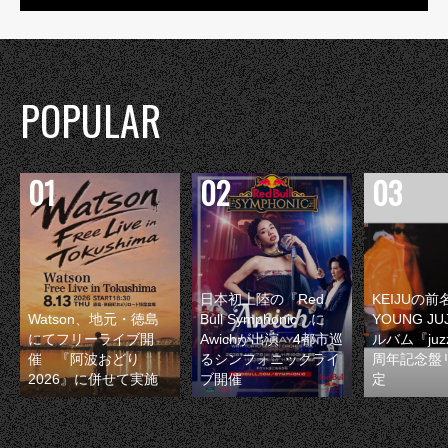
POPULAR
日本初上陸の『Red
KEIJUの
Watson、地元・徳島
Bull Symphonic』に
YOUNG JU
にてフリーライブ開
Awichが出演 4都市巡
ルバム『juzz
催 『阿波おどり
るシンフォニックライ
周年記念盤
2026』に併せて実施
ブ開催
定