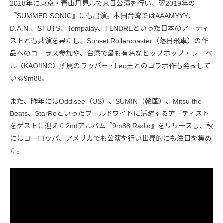
2018年に東京・青山月見ルで来日公演を行い、翌2019年の
『SUMMER SONIC』にも出演。本国台湾ではAAAMYYY、
D.A.N.、STUTS、Tempalay、TENDREといった日本のアーティ
ストとも共演を果たし、Sunset Rollercoaster（落日飛車）の作
品へのコーラス参加や、台湾で最も有名なヒップホップ・レーベ
ル〈KAO!INC〉所属のラッパー・Leo王とのコラボ作も発表して
いる9m88。
また、昨年にはOddisee（US）、SUMIN（韓国）、Mitsu the
Beats、StarRoといったワールドワイドに活躍するアーティスト
をゲストに迎えた2ndアルバム『9m88 Radio』をリリースし、秋
にはヨーロッパ、アメリカでも公演を行い世界的にも注目を集め
た。