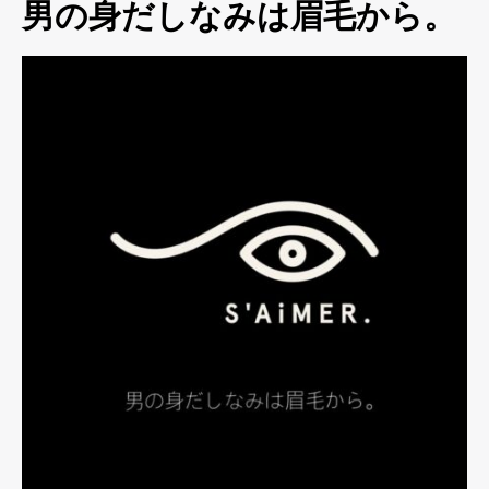
男の身だしなみは眉毛から。