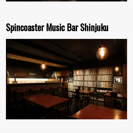
Spincoaster Music Bar Shinjuku