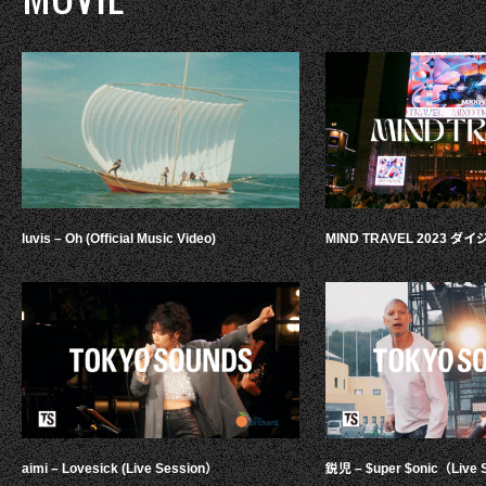
luvis – Oh (Official Music Video)
MIND TRAVEL 2023 
aimi – Lovesick (Live Session）
鋭児 – $uper $onic（Live 