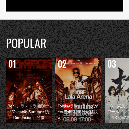
POPULAR
Tohji、ラストライブ
Tohjiのラストライブが
XG、東京
『Volcanic Summer 頂
YouTubeにて生配信決
ワールドツ
上 Dimension』開催
定
ナル公演の