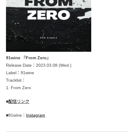
91wine 『From Zero』
Release Date：2023.03.08 (Wed.)
Label：91wine
Tracklist：
1. From Zero
■
配信リンク
■91wine：
Instagram