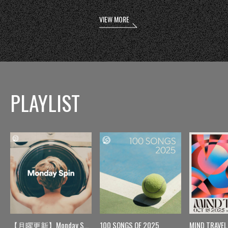
VIEW MORE
PLAYLIST
【月曜更新】Monday Spin
100 SONGS OF 2025
MIND TRAVEL