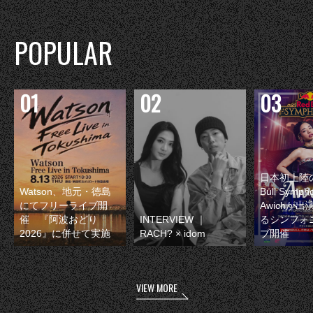
POPULAR
日本初上陸の
Watson、地元・徳島
Bull Symp
にてフリーライブ開
Awichが
催 『阿波おどり
INTERVIEW ｜
るシンフォ
2026』に併せて実施
RACH? × idom
ブ開催
VIEW MORE