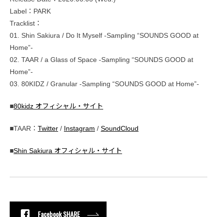
Label：PARK
Tracklist：
01. Shin Sakiura / Do It Myself -Sampling “SOUNDS GOOD at
Home”-
02. TAAR / a Glass of Space -Sampling “SOUNDS GOOD at
Home”-
03. 80KIDZ / Granular -Sampling “SOUNDS GOOD at Home”-
■
80kidz オフィシャル・サイト
■TAAR：
Twitter
/
Instagram
/
SoundCloud
■
Shin Sakiura オフィシャル・サイト
Facebook SHARE