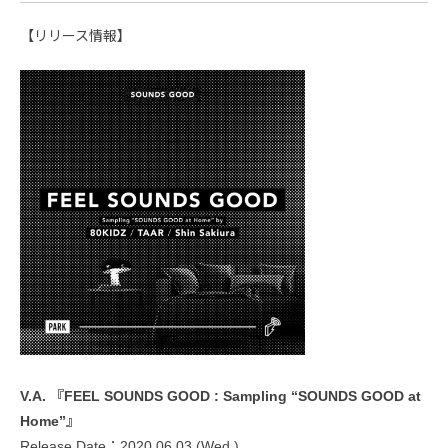
【リリース情報】
V.A. 『FEEL SOUNDS GOOD : Sampling “SOUNDS GOOD at
Home”』
Release Date：2020.06.03 (Wed.)