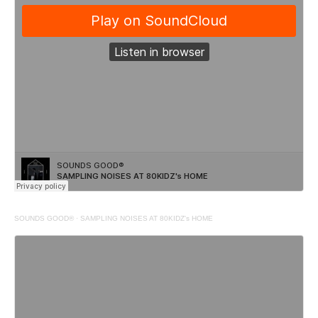
SOUNDS GOOD®
·
SAMPLING NOISES AT 80KIDZ's HOME