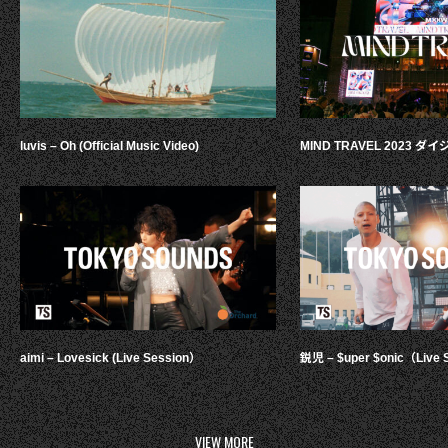
luvis – Oh (Official Music Video)
MIND TRAVEL 2023 
aimi – Lovesick (Live Session）
鋭児 – $uper $onic（Live 
VIEW MORE