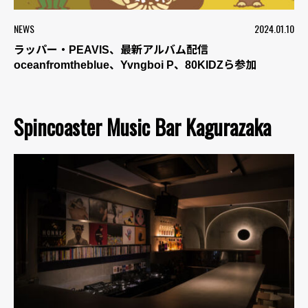
NEWS
2024.01.10
ラッパー・PEAVIS、最新アルバム配信
oceanfromtheblue、Yvngboi P、80KIDZら参加
Spincoaster Music Bar Kagurazaka