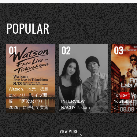
POPULAR
Watson、地元・徳島
にてフリーライブ開
Tohjiのラ
催 『阿波おどり
INTERVIEW ｜
YouTube
2026』に併せて実施
RACH? × idom
定
VIEW MORE