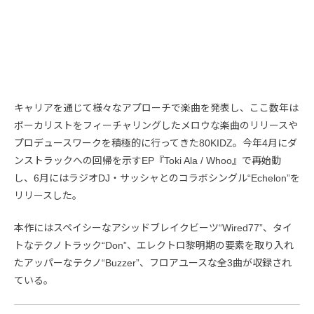
キャリアを通じて様々なアプローチで楽曲を発表し、ここ数年は
ボーカリストをフィーチャリングしたメロウな楽曲のリリースや
プロデュースワークを積極的に行ってきた80KIDZ。今年4月にダ
ンストラックへの回帰を示すEP『Toki Ala / Whoo』で再始動
し、6月にはラジオDJ・サッシャとのコラボシングル“Echelon”を
リリースした。
本作にはスペイシーなアシッドブレイクビーツ“Wired77”、タイ
トなテクノトラック“Don”、エレクトロ黎明期の要素を取り入れ
たアッパーなテクノ“Buzzer”、フロアユースな全3曲が収録され
ている。