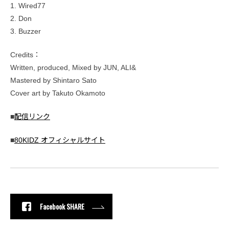
1. Wired77
2. Don
3. Buzzer
Credits：
Written, produced, Mixed by JUN, ALI&
Mastered by Shintaro Sato
Cover art by Takuto Okamoto
■
配信リンク
■
80KIDZ オフィシャルサイト
Facebook SHARE