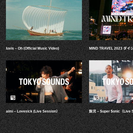
luvis – Oh (Official Music Video)
MIND TRAVEL 2023 
aimi – Lovesick (Live Session）
鋭児 – $uper $onic（Live 