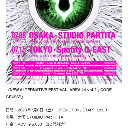
『NEW ALTERNATIVE FESTIVAL“AREA 44 vol.2 ; CODE
GE4SS”』
日時：2023年7月8日（土） OPEN 17:00 / START 18:00
会場：大阪 STUIDIO PARTITTA
料金：ADV. ￥5,000 （1D代別途）