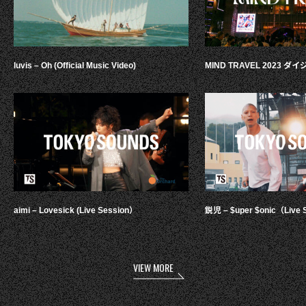
luvis – Oh (Official Music Video)
MIND TRAVEL 2023 
aimi – Lovesick (Live Session）
鋭児 – $uper $onic（Live 
VIEW MORE