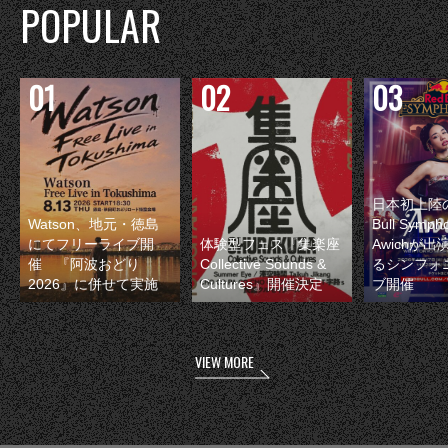
POPULAR
日本初上陸の
Watson、地元・徳島
Bull Symp
にてフリーライブ開
体験型フェス『集楽座
Awichが
催 『阿波おどり
Collective Sounds &
るシンフォ
2026』に併せて実施
Cultures』開催決定
ブ開催
VIEW MORE