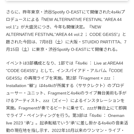
さらに、昨年東京・渋谷Spotify O-EASTにて開催された4s4kiプ
ロデュースによる『NEW ALTERNATIVE FESTIVAL “AREA 44
vol.1”』が大盛況につき、今年も開催決定。『NEW
ALTERNATIVE FESTIVAL“AREA 44 vol.2 ； CODE GE4SS”』と
題された今回は、7月8日（土）に大阪・STUIDIO PARTITTA、7
月15日（土）に東京・渋谷Spotify O-EASTにて開催される。
イベントは3部構成となり、1部では『4s4ki ： Live at AREA44
“CODE GE4SS”』として、インスパイアド・アルバム『CODE
GE4SS』の再現ライブを実施。第2部『Fragment × zzz ：
Installation “継”』は4s4kiが所属する〈ササクレクト〉のプロデ
ューサー・ユニット、Fragmentと4s4kiのライブ舞台美術も手が
けるアーティスト、zzz（ズィー）によるインスタレーションを
実施。Fragmentが奏でるビートに乗せて、zzzが舞台上にて即興
でライブ・ペインティングを行う。第3部は『4s4ki ： Oneman
live 2023 “承”』。起承転結でいう“承”に差し掛かる4s4kiの音楽活
動の現在地を指し示す、2022年10月以来のワンマン・ライブ・