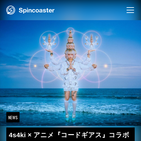
Skip
to
content
NEWS
4s4ki × アニメ『コードギアス』コラボ