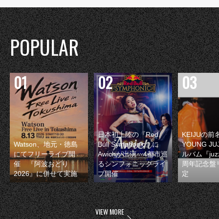
POPULAR
日本初上陸の『Red
KEIJUの
Watson、地元・徳島
Bull Symphonic』に
YOUNG JU
にてフリーライブ開
Awichが出演 4都市巡
ルバム『juzz
催 『阿波おどり
るシンフォニックライ
周年記念盤
2026』に併せて実施
ブ開催
定
VIEW MORE