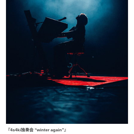
『4s4ki独奏会 “winter again”』