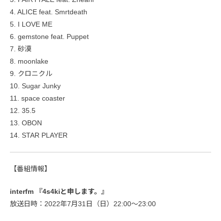
4. ALICE feat. Smrtdeath
5. I LOVE ME
6. gemstone feat. Puppet
7. 砂漠
8. moonlake
9. クロニクル
10. Sugar Junky
11. space coaster
12. 35.5
13. OBON
14. STAR PLAYER
【番組情報】
interfm 『4s4kiと申します。』
放送日時：2022年7月31日（日）22:00〜23:00