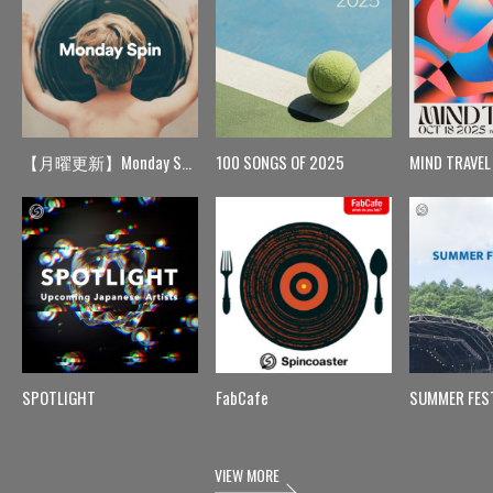
【月曜更新】Monday Spin
100 SONGS OF 2025
MIND TRAVEL
SPOTLIGHT
FabCafe
SUMMER FES
VIEW MORE