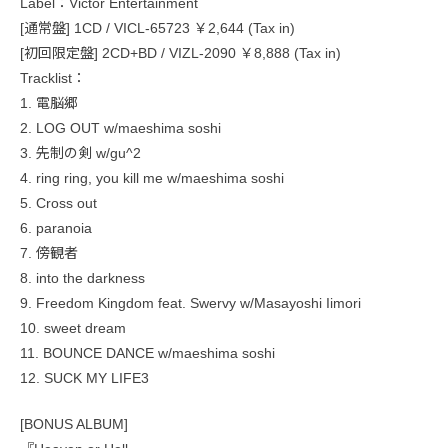
Label：Victor Entertainment
[通常盤] 1CD / VICL-65723 ￥2,644 (Tax in)
[初回限定盤] 2CD+BD / VIZL-2090 ￥8,888 (Tax in)
Tracklist：
1. 電脳郷
2. LOG OUT w/maeshima soshi
3. 先制の剣 w/gu^2
4. ring ring, you kill me w/maeshima soshi
5. Cross out
6. paranoia
7. 傍観者
8. into the darkness
9. Freedom Kingdom feat. Swervy w/Masayoshi Iimori
10. sweet dream
11. BOUNCE DANCE w/maeshima soshi
12. SUCK MY LIFE3
[BONUS ALBUM]