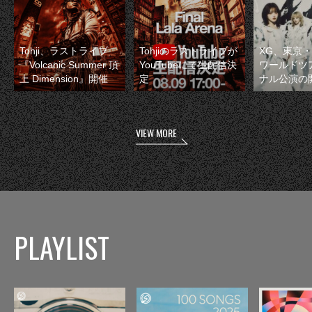
Tohji、ラストライブ
Tohjiのラストライブが
XG、東京
『Volcanic Summer 頂
YouTubeにて生配信決
ワールドツ
上 Dimension』開催
定
ナル公演の
VIEW MORE
PLAYLIST