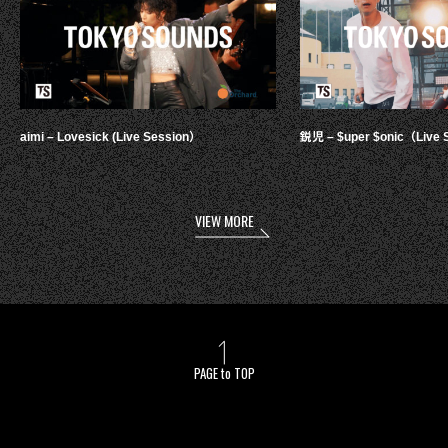
aimi – Lovesick (Live Session）
鋭児 – $uper $onic（Live 
VIEW MORE
PAGE to TOP