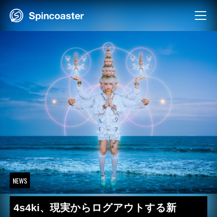
Skip
to
content
NEWS
4s4ki、現実からログアウトする新