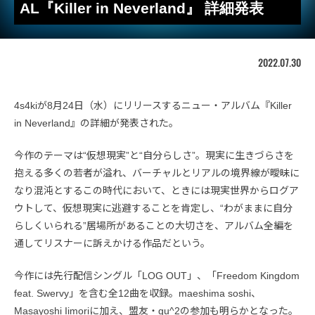
AL『Killer in Neverland』 詳細発表
2022.07.30
4s4kiが8月24日（水）にリリースするニュー・アルバム『Killer
in Neverland』の詳細が発表された。
今作のテーマは“仮想現実”と“自分らしさ”。現実に生きづらさを
抱える多くの若者が溢れ、バーチャルとリアルの境界線が曖昧に
なり混沌とするこの時代において、ときには現実世界からログア
ウトして、仮想現実に逃避することを肯定し、“わがままに自分
らしくいられる”居場所があることの大切さを、アルバム全編を
通してリスナーに訴えかける作品だという。
今作には先行配信シングル「LOG OUT」、「Freedom Kingdom
feat. Swervy」を含む全12曲を収録。maeshima soshi、
Masayoshi Iimoriに加え、盟友・gu^2の参加も明らかとなった。