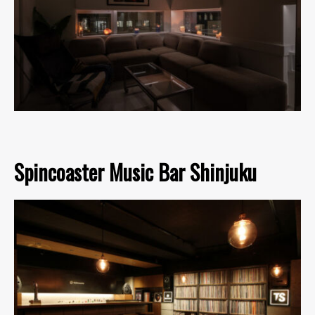
Spincoaster Music Bar Shinjuku