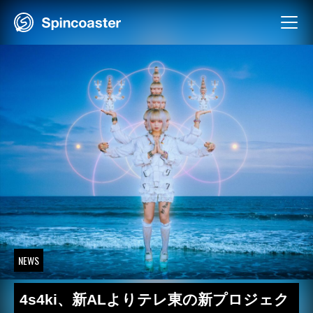
Skip
to
content
NEWS
4s4ki、新ALよりテレ東の新プロジェク