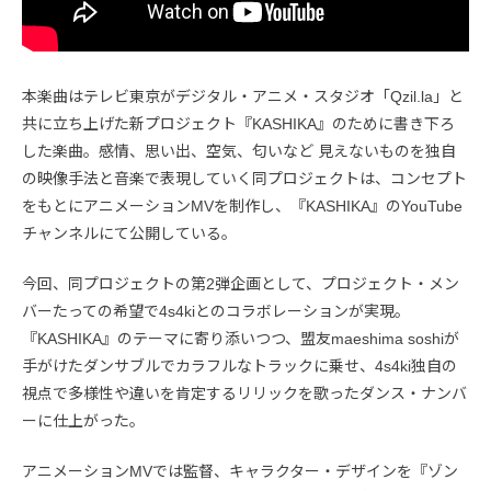
本楽曲はテレビ東京がデジタル・アニメ・スタジオ「Qzil.la」と
共に立ち上げた新プロジェクト『KASHIKA』のために書き下ろ
した楽曲。感情、思い出、空気、匂いなど 見えないものを独自
の映像手法と音楽で表現していく同プロジェクトは、コンセプト
をもとにアニメーションMVを制作し、『KASHIKA』のYouTube
チャンネルにて公開している。
今回、同プロジェクトの第2弾企画として、プロジェクト・メン
バーたっての希望で4s4kiとのコラボレーションが実現。
『KASHIKA』のテーマに寄り添いつつ、盟友maeshima soshiが
手がけたダンサブルでカラフルなトラックに乗せ、4s4ki独自の
視点で多様性や違いを肯定するリリックを歌ったダンス・ナンバ
ーに仕上がった。
アニメーションMVでは監督、キャラクター・デザインを『ゾン