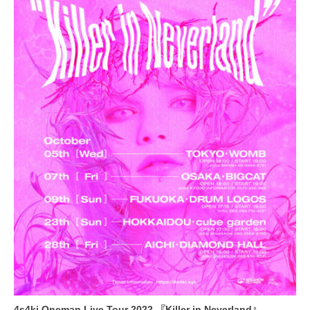
4s4ki Oneman Live Tour 2022 『Killer in Neverland』