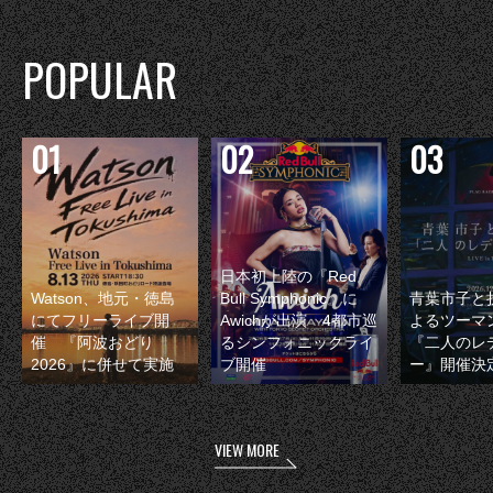
POPULAR
日本初上陸の『Red
Watson、地元・徳島
Bull Symphonic』に
青葉市子と
にてフリーライブ開
Awichが出演 4都市巡
よるツーマ
催 『阿波おどり
るシンフォニックライ
『二人のレ
2026』に併せて実施
ブ開催
ー』開催決
VIEW MORE