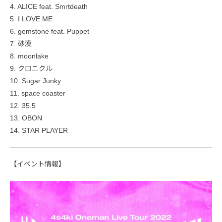
4. ALICE feat. Smrtdeath
5. I LOVE ME
6. gemstone feat. Puppet
7. 砂漠
8. moonlake
9. クロニクル
10. Sugar Junky
11. space coaster
12. 35.5
13. OBON
14. STAR PLAYER
【イベント情報】