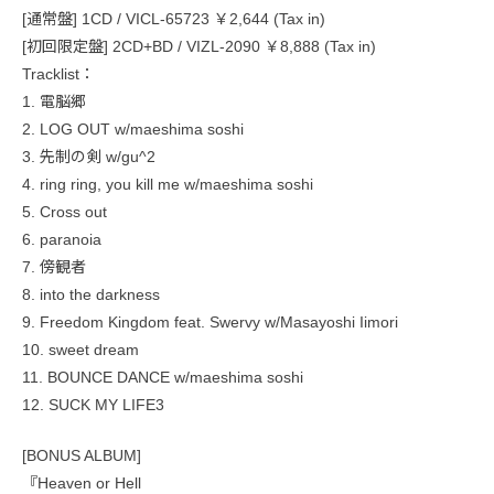
[通常盤] 1CD / VICL-65723 ￥2,644 (Tax in)
[初回限定盤] 2CD+BD / VIZL-2090 ￥8,888 (Tax in)
Tracklist：
1. 電脳郷
2. LOG OUT w/maeshima soshi
3. 先制の剣 w/gu^2
4. ring ring, you kill me w/maeshima soshi
5. Cross out
6. paranoia
7. 傍観者
8. into the darkness
9. Freedom Kingdom feat. Swervy w/Masayoshi Iimori
10. sweet dream
11. BOUNCE DANCE w/maeshima soshi
12. SUCK MY LIFE3
[BONUS ALBUM]
『Heaven or Hell