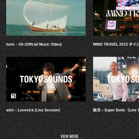
luvis – Oh (Official Music Video)
MIND TRAVEL 2023 
aimi – Lovesick (Live Session）
鋭児 – $uper $onic（Live 
VIEW MORE