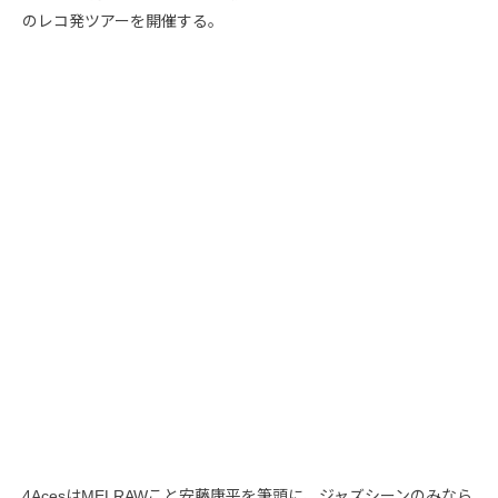
のレコ発ツアーを開催する。
4AcesはMELRAWこと安藤康平を筆頭に、ジャズシーンのみなら