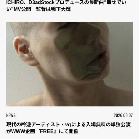
ICHIRO、D3adStockプロデュースの最新曲“幸せでい
い”MV公開 監督は鴨下大輝
NEWS
2026.08.07
現代の吟遊アーティスト・vqによる入場無料の単独公演
がWWW企画『FREE』にて開催