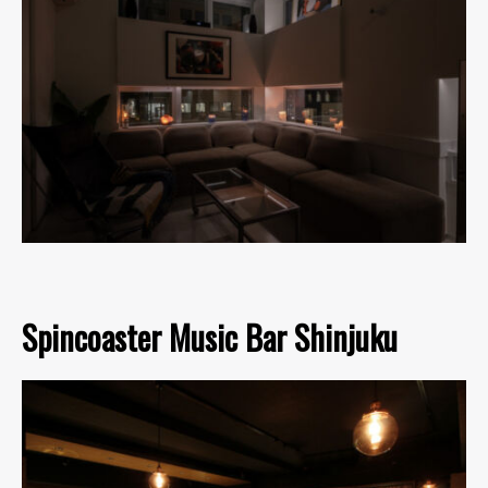
Spincoaster Music Bar Shinjuku