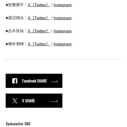
■安藤康平：
X（Twitter）
/
Instagram
■渡辺翔太：
X（Twitter）
/
Instagram
■古木佳祐：
X（Twitter）
/
Instagram
■橋本現輝：
X（Twitter）
/
Instagram
Facebook SHARE
X SHARE
Spincoaster SNS