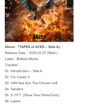
4Aces 『TAPES of ACES – Side A』
Release Date：2024.02.07 (Wed.)
Label：Brilliant Works
Tracklist：
01. Introduction – Side A
02. For Casey S
03. 2AM feat.Ace The Chosen onE
04. Sanders
05. S.Y.P.T. (Show Your PentaTonic)
06. Lawns