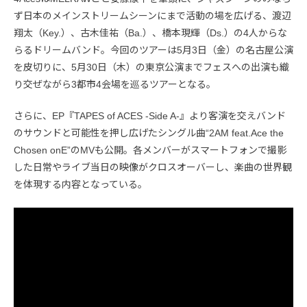
ず日本のメインストリームシーンにまで活動の場を広げる、渡辺
翔太（Key.）、古木佳祐（Ba.）、橋本現輝（Ds.）の4人からな
らるドリームバンド。今回のツアーは5月3日（金）の名古屋公演
を皮切りに、5月30日（木）の東京公演までフェスへの出演も織
り交ぜながら3都市4会場を巡るツアーとなる。
さらに、EP『TAPES of ACES -Side A-』より客演を交えバンド
のサウンドと可能性を押し広げたシングル曲“2AM feat.Ace the
Chosen onE”のMVも公開。各メンバーがスマートフォンで撮影
した日常やライブ当日の映像がクロスオーバーし、楽曲の世界観
を体現する内容となっている。