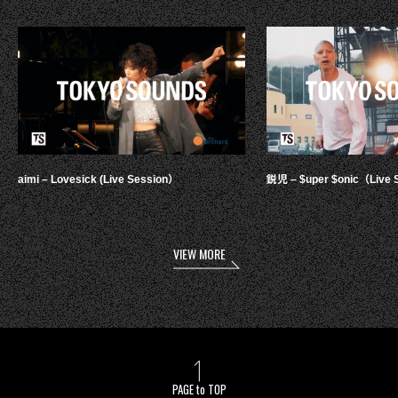
aimi – Lovesick (Live Session）
鋭児 – $uper $onic（Live 
VIEW MORE
PAGE to TOP