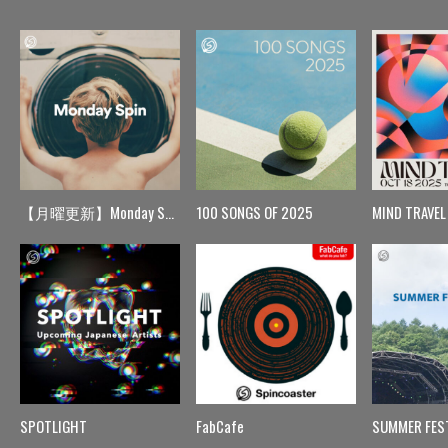
【月曜更新】Monday Spin
100 SONGS OF 2025
MIND TRAVEL
SPOTLIGHT
FabCafe
SUMMER FES