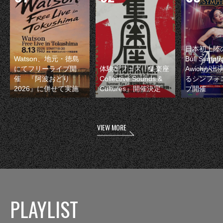
日本初上陸の
Watson、地元・徳島
Bull Symp
にてフリーライブ開
体験型フェス『集楽座
Awichが
催 『阿波おどり
Collective Sounds &
るシンフォ
2026』に併せて実施
Cultures』開催決定
ブ開催
VIEW MORE
PLAYLIST