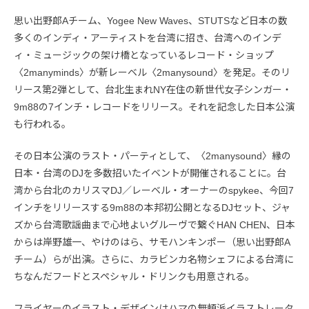
思い出野郎Aチーム、Yogee New Waves、STUTSなど日本の数
多くのインディ・アーティストを台湾に招き、台湾へのインデ
ィ・ミュージックの架け橋となっているレコード・ショップ
〈2manyminds〉が新レーベル〈2manysound〉を発足。そのリ
リース第2弾として、台北生まれNY在住の新世代女子シンガー・
9m88の7インチ・レコードをリリース。それを記念した日本公演
も行われる。
その日本公演のラスト・パーティとして、〈2manysound〉縁の
日本・台湾のDJを多数招いたイベントが開催されることに。台
湾から台北のカリスマDJ／レーベル・オーナーのspykee、今回7
インチをリリースする9m88の本邦初公開となるDJセット、ジャ
ズから台湾歌謡曲まで心地よいグルーヴで繋ぐHAN CHEN、日本
からは岸野雄一、やけのはら、サモハンキンポー（思い出野郎A
チーム）らが出演。さらに、カラビンカ名物シェフによる台湾に
ちなんだフードとスペシャル・ドリンクも用意される。
フライヤーのイラスト・デザインはハマの無頼派イラストレータ