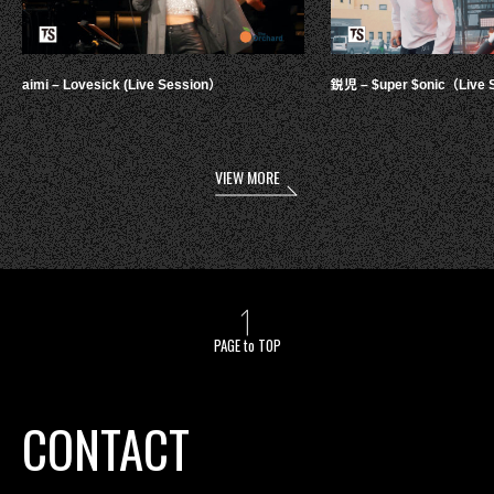
aimi – Lovesick (Live Session）
鋭児 – $uper $onic（Live 
VIEW MORE
PAGE to TOP
CONTACT