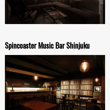
Spincoaster Music Bar Shinjuku