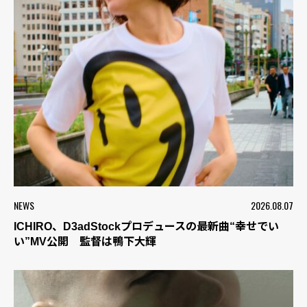
NEWS
2026.08.07
ICHIRO、D3adStockプロデュースの最新曲“幸せでい
い”MV公開 監督は鴨下大輝