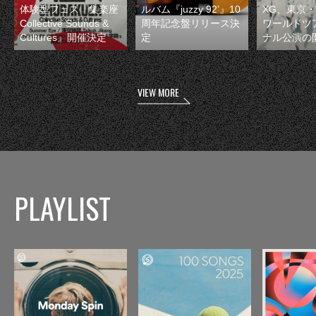
体験型フェス『集楽座
ルバム『juzzy 92’』10
XG、東京
Collective Sounds &
周年記念盤リリース決
ワールドツ
Cultures』開催決定
定
ナル公演の
VIEW MORE
PLAYLIST