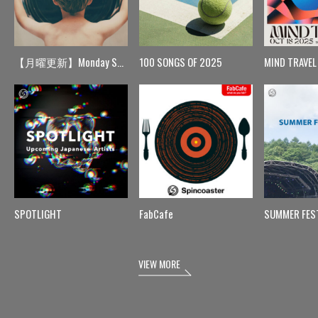
【月曜更新】Monday Spin
100 SONGS OF 2025
MIND TRAVEL
SPOTLIGHT
FabCafe
SUMMER FES
VIEW MORE