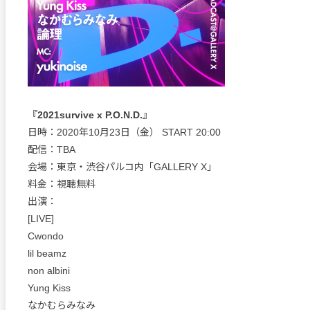
『2021survive x P.O.N.D.』
日時：2020年10月23日（金） START 20:00
配信：TBA
会場：東京・渋谷パルコ内「GALLERY X」
料金：視聴無料
出演：
[LIVE]
Cwondo
lil beamz
non albini
Yung Kiss
なかむらみなみ