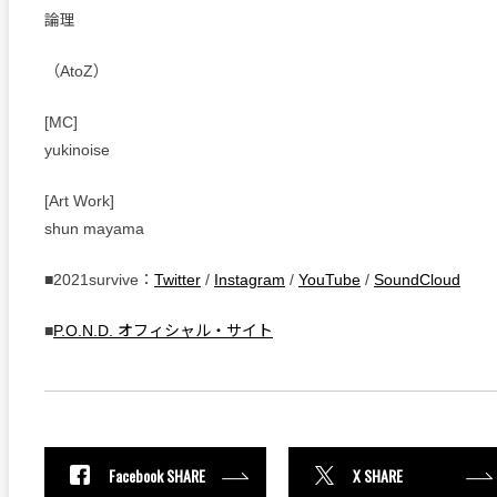
論理
（AtoZ）
[MC]
yukinoise
[Art Work]
shun mayama
■2021survive：
Twitter
/
Instagram
/
YouTube
/
SoundCloud
■
P.O.N.D. オフィシャル・サイト
Facebook SHARE
X SHARE