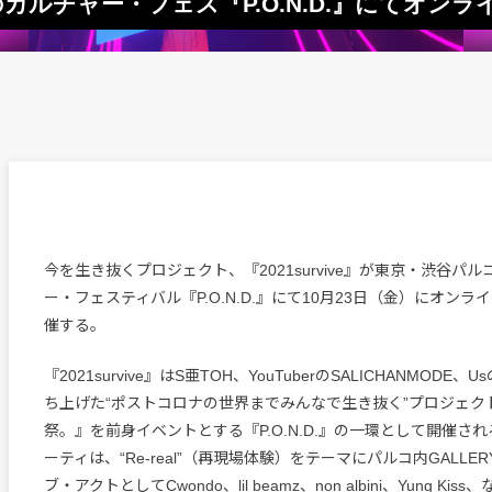
ルコのカルチャー・フェス『P.O.N.D.』にてオ
今を生き抜くプロジェクト、『2021survive』が東京・渋谷パ
ー・フェスティバル『P.O.N.D.』にて10月23日（金）にオン
催する。
『2021survive』はS亜TOH、YouTuberのSALICHANMODE、Usの
ち上げた“ポストコロナの世界までみんなで生き抜く”プロジェク
祭。』を前身イベントとする『P.O.N.D.』の一環として開催さ
ーティは、“Re-real”（再現場体験）をテーマにパルコ内GALLE
ブ・アクトとしてCwondo、lil beamz、non albini、Yung K