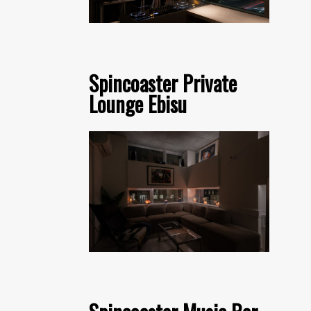
Spincoaster Private
Lounge Ebisu