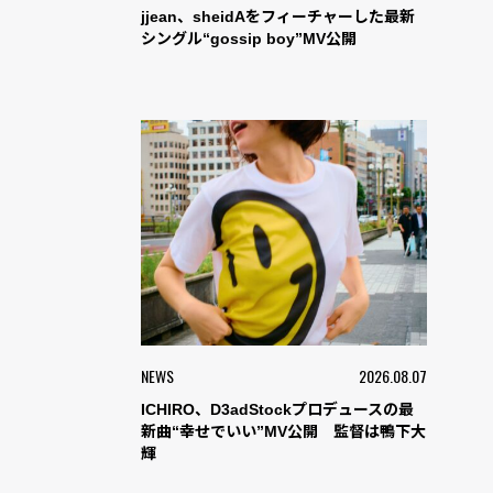
jjean、sheidAをフィーチャーした最新
シングル“gossip boy”MV公開
NEWS
2026.08.07
ICHIRO、D3adStockプロデュースの最
新曲“幸せでいい”MV公開 監督は鴨下大
輝