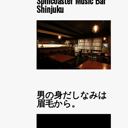
Spincoaster Music Bar
Shinjuku
男の身だしなみは
眉毛から。