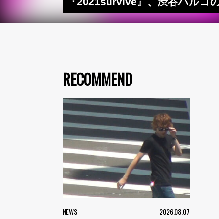
『2021survive』、渋谷パ
RECOMMEND
NEWS
2026.08.07