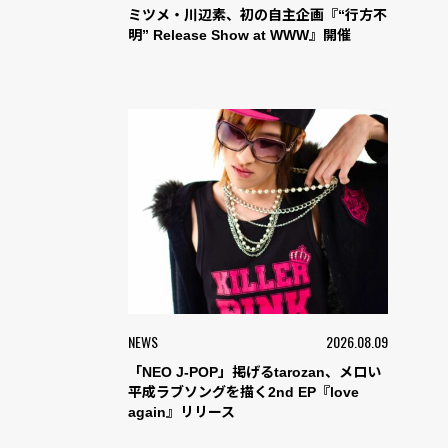
ミツメ・川辺素、初の自主企画『“行方不
明” Release Show at WWW』開催
NEWS
2026.08.09
「NEO J-POP」掲げるtarozan、メロい
平成ラブソングを描く2nd EP『love
again』リリース