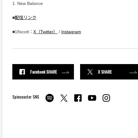
1. New Balance
■
配信リンク
■18scott：
X（Twitter）
/
Instagram
Facebook SHARE
X SHARE
Spincoaster SNS