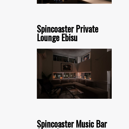
Spincoaster Private
Lounge Ebisu
Spincoaster Music Bar