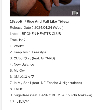
18scott 『Rise And Fall Like Tides』
Release Date：2024.04.24 (Wed.)
Label：BROKEN HEARTS CLUB
Tracklist：
1. Work!!
2. Keep Risin’ Freestyle
3. カルシウム (feat. G YARD)
4. New Balance
5. My Own
6. 溢れたコップ
7. In My Shell (feat. NF Zessho & Highcutieee)
8. Fallin’
9. Sugerfree (feat. BANNY BUGS & Kouichi Arakawa)
10. 心配ない