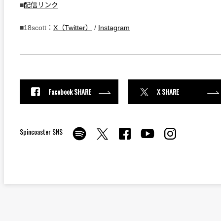
■
配信リンク
■18scott：
X（Twitter）
/
Instagram
Facebook SHARE
X SHARE
Spincoaster SNS