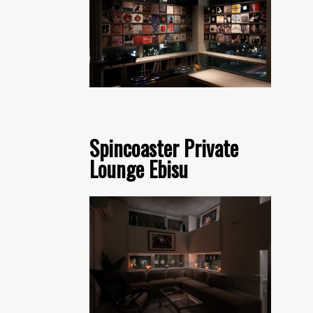
Spincoaster Private
Lounge Ebisu