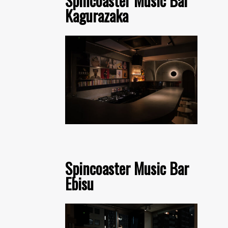
Spincoaster Music Bar
Kagurazaka
Spincoaster Music Bar
Ebisu