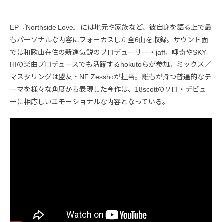
EP『Northside Love』には地元や家族など、彼自身を語る上で最
もパーソナルな内容にフォーカスした全6曲を収録。サウンド面
では和歌山在住の新進気鋭のプロデューサー・jaff、唾奇やSKY-
HIの楽曲プロデュースでも活躍するhokutoらが参加。ミックス／
マスタリングは盟友・NF Zesshoが担当。誰もが持つ普遍的なテ
ーマを様々な角度から表現した今作は、18scottのソロ・デビュ
ーに相応しいエモーショナルな内容となっている。