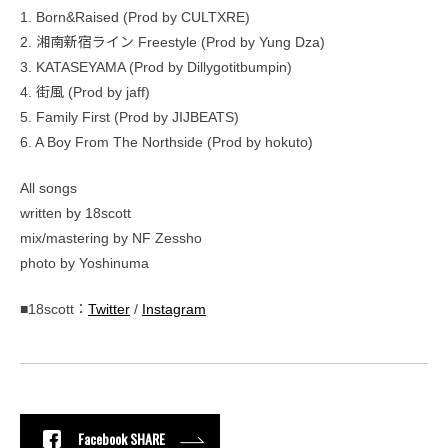
1. Born&Raised (Prod by CULTXRE)
2. 湘南新宿ライン Freestyle (Prod by Yung Dza)
3. KATASEYAMA (Prod by Dillygotitbumpin)
4. 街風 (Prod by jaff)
5. Family First (Prod by JIJBEATS)
6. A Boy From The Northside (Prod by hokuto)
All songs
written by 18scott
mix/mastering by NF Zessho
photo by Yoshinuma
■18scott：
Twitter
/
Instagram
Facebook SHARE