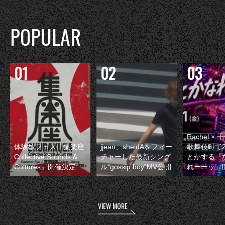
POPULAR
Rachel 
体験型フェス『集楽座
jjean、sheidAをフィー
歌舞伎町で
Collective Sounds &
チャーした最新シング
とかする『
Cultures』開催決定
ル“gossip boy”MV公開
れーーッ』
VIEW MORE