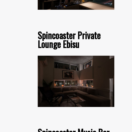
Spincoaster Private
Lounge Ebisu