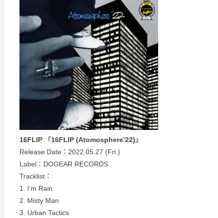
16FLIP 『16FLIP (Atomosphere’22)』
Release Date：2022.05.27 (Fri.)
Label：DOGEAR RECORDS
Tracklist：
1. I’m Rain
2. Misty Man
3. Urban Tactics