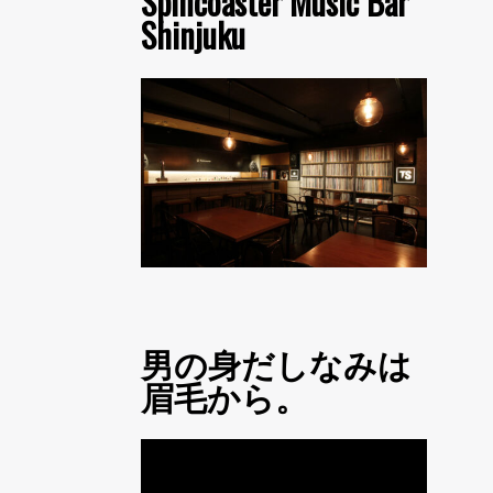
Spincoaster Music Bar
Shinjuku
男の身だしなみは
眉毛から。