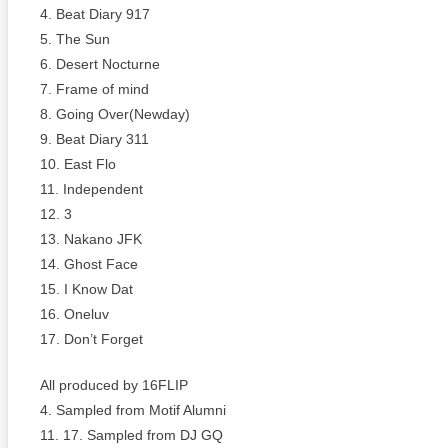
4. Beat Diary 917
5. The Sun
6. Desert Nocturne
7. Frame of mind
8. Going Over(Newday)
9. Beat Diary 311
10. East Flo
11. Independent
12. 3
13. Nakano JFK
14. Ghost Face
15. I Know Dat
16. Oneluv
17. Don’t Forget
All produced by 16FLIP
4. Sampled from Motif Alumni
11. 17. Sampled from DJ GQ