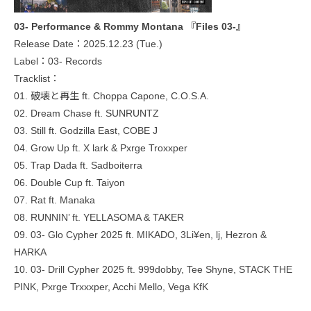
03- Performance & Rommy Montana 『Files 03-』
Release Date：2025.12.23 (Tue.)
Label：03- Records
Tracklist：
01. 破壊と再生 ft. Choppa Capone, C.O.S.A.
02. Dream Chase ft. SUNRUNTZ
03. Still ft. Godzilla East, COBE J
04. Grow Up ft. X lark & Pxrge Troxxper
05. Trap Dada ft. Sadboiterra
06. Double Cup ft. Taiyon
07. Rat ft. Manaka
08. RUNNIN’ ft. YELLASOMA & TAKER
09. 03- Glo Cypher 2025 ft. MIKADO, 3Li¥en, lj, Hezron &
HARKA
10. 03- Drill Cypher 2025 ft. 999dobby, Tee Shyne, STACK THE
PINK, Pxrge Trxxxper, Acchi Mello, Vega KfK