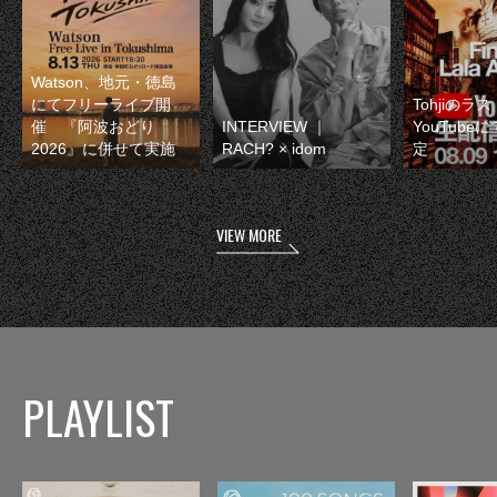
Watson、地元・徳島
にてフリーライブ開
Tohjiのラ
催 『阿波おどり
INTERVIEW ｜
YouTube
2026』に併せて実施
RACH? × idom
定
VIEW MORE
PLAYLIST