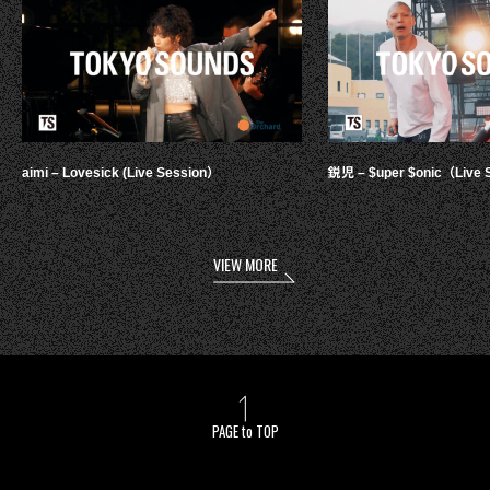
aimi – Lovesick (Live Session）
鋭児 – $uper $onic（Live 
VIEW MORE
PAGE to TOP