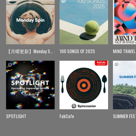
【月曜更新】Monday Spin
100 SONGS OF 2025
MIND TRAVEL
SPOTLIGHT
FabCafe
SUMMER FES