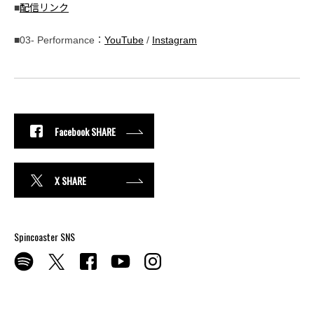
■
配信リンク
■03- Performance：
YouTube
/
Instagram
Facebook SHARE
X SHARE
Spincoaster SNS