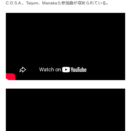
C.O.S.A.、Taiyon、Manakaら参加曲が収められている。