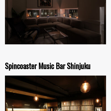
Spincoaster Music Bar Shinjuku