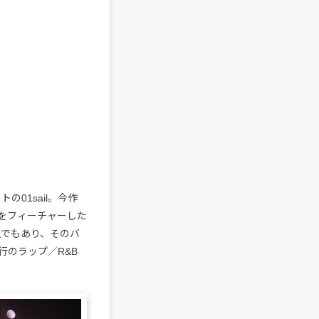
の01sail。今作
をフィーチャーした
生でもあり、そのバ
行のラップ／R&B