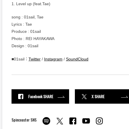
1. Level up (feat.Tae)
song : 01sail, Tae
Lyrics : Tae
Produce : 01sail
Photo : REI HAYAKAWA
Design : 01sail
■01sail：
Twitter
/
Instagram
/
SoundCloud
Facebook SHARE
X SHARE
Spincoaster SNS