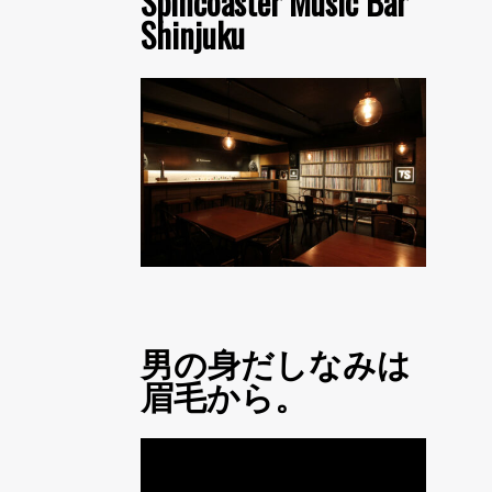
Spincoaster Music Bar
Shinjuku
男の身だしなみは
眉毛から。