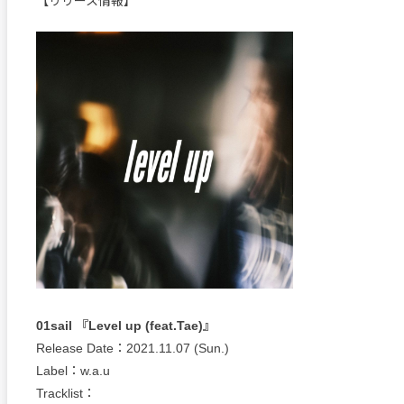
【リリース情報】
01sail 『Level up (feat.Tae)』
Release Date：2021.11.07 (Sun.)
Label：w.a.u
Tracklist：