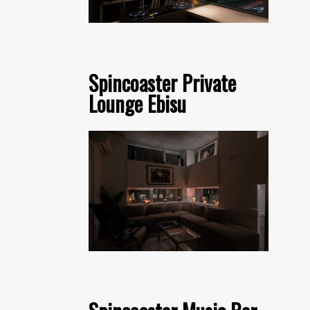
Spincoaster Private
Lounge Ebisu