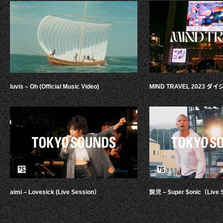
luvis – Oh (Official Music Video)
MIND TRAVEL 2023 
aimi – Lovesick (Live Session）
鋭児 – $uper $onic（Live 