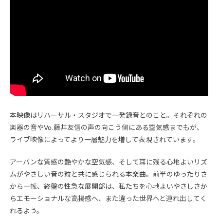
本映像はリハーサル・スタジオで一発録音とのこと。それぞれの
楽器の音やVo.藤井友信の声の向こう側にある空気感までもが、
ライブ映像によってより一層魅力を増して表現されています。
アーバンな質感の艶やかな空気感、そして耳に残る心地よいリズ
ムがやさしい音の粒と共に感じられる本楽曲。前半のゆったりさ
から一転、終盤の性急な展開部は、私たちを心地よいやさしさか
らエモーショナルな高揚感へ、また違った世界へと連れ出してく
れるよう。