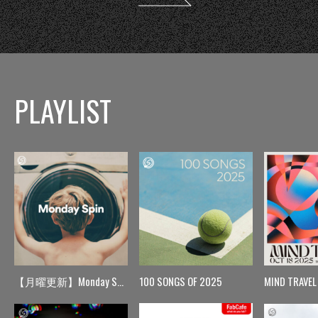
PLAYLIST
【月曜更新】Monday Spin
100 SONGS OF 2025
MIND TRAVEL