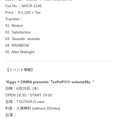
Cat.No.：NHCR-1146
Price：￥2,100 + Tax
Tracklist：
01. Motion
02. Satisfaction
03. Seaside, seaside
04. RAINBOW
05. After Midnight
【イベント情報】
“Eggs × CINRA presents「exPoP!!!!! volume98」”
日時：6月29日（木）
OPEN 18:30／START 19:00
会場：TSUTAYA O-nest
料金：入場無料 (without 2Drinks)
出演：