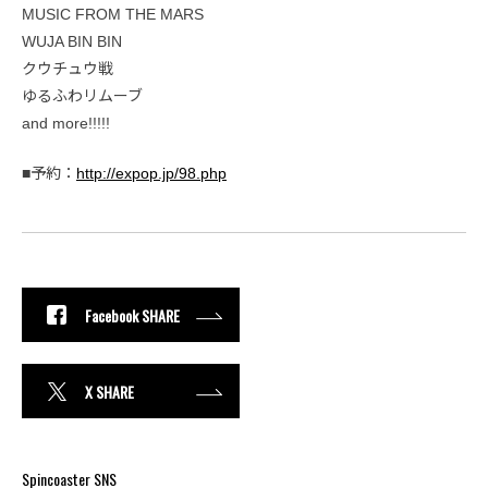
MUSIC FROM THE MARS
WUJA BIN BIN
クウチュウ戦
ゆるふわリムーブ
and more!!!!!
■予約：
http://expop.jp/98.php
Facebook SHARE
X SHARE
Spincoaster SNS