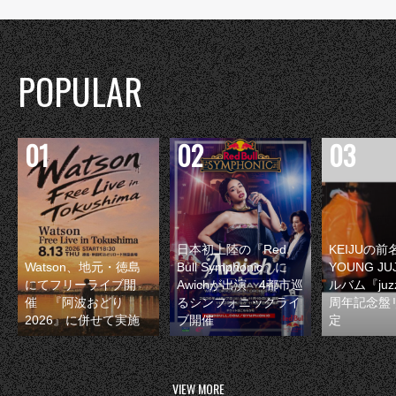
POPULAR
日本初上陸の『Red
KEIJUの
Watson、地元・徳島
Bull Symphonic』に
YOUNG JU
にてフリーライブ開
Awichが出演 4都市巡
ルバム『juzz
催 『阿波おどり
るシンフォニックライ
周年記念盤
2026』に併せて実施
ブ開催
定
VIEW MORE